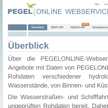
Hilfe
Lin
Überblick
REST-API
HyDAS-API
Visualisieru
Überblick
Über die PEGELONLINE-Webservic
Angebote mit Daten von PEGELONLI
Rohdaten verschiedener hydro
Wasserstände, von Binnen- und Küs
Die Wasserstraßen- und Schifffahr
ungeprüften Rohdaten bereit. Daher