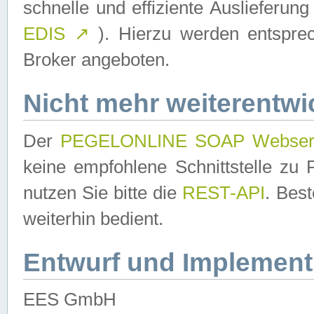
schnelle und effiziente Auslieferun
EDIS
↗
). Hierzu werden entspr
Broker angeboten.
Nicht mehr weiterentwi
Der
PEGELONLINE SOAP Webser
keine empfohlene Schnittstelle z
nutzen Sie bitte die
REST-API
. Bes
weiterhin bedient.
Entwurf und Implement
EES GmbH