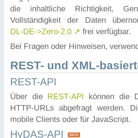
die inhaltliche Richtigkeit, Gen
Vollständigkeit der Daten über
DL-DE->Zero-2.0
↗
frei verfügbar.
Bei Fragen oder Hinweisen, verwend
REST- und XML-basiert
REST-API
Über die
REST-API
können die Da
HTTP-URLs abgefragt werden. Dies
mobile Clients oder für JavaScript.
HyDAS-API
BETA