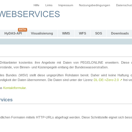
Hilfe
Links
Impressum
Nutzungsbedingungen
Datenschut
HyDAS-API
Visualisierung
WMS
WFS
SOS
Downloads
ttanbieter kostenlos ihre Angebote mit Daten von PEGELONLINE erweitern. Diese u
erstände, von Binnen- und Küstenpegeln entlang der Bundeswasserstraßen.
es Bundes (WSV) stellt diese ungeprüften Rohdaten bereit. Daher wird keine Haftung oder
ständigkeit der Daten übernommen. Die Daten sind unter der Lizenz
DL-DE->Zero-2.0
↗
frei ve
das
Kontaktformular
.
rvices
dlichen Formaten mittels HTTP-URLs abgefragt werden. Diese Schnittstelle eignet sich besond