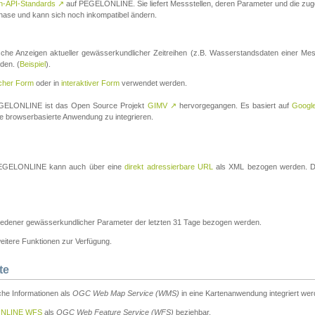
n-API-Standards
↗
auf PEGELONLINE. Sie liefert Messstellen, deren Parameter und die z
a-Phase und kann sich noch inkompatibel ändern.
che Anzeigen aktueller gewässerkundlicher Zeitreihen (z.B. Wasserstandsdaten einer Mes
den. (
Beispiel
).
scher Form
oder in
interaktiver Form
verwendet werden.
 PEGELONLINE ist das Open Source Projekt
GIMV
↗
hervorgegangen. Es basiert auf
Googl
eine browserbasierte Anwendung zu integrieren.
n PEGELONLINE kann auch über eine
direkt adressierbare URL
als XML bezogen werden. Die
edener gewässerkundlicher Parameter der letzten 31 Tage bezogen werden.
tere Funktionen zur Verfügung.
te
he Informationen als
OGC Web Map Service (WMS)
in eine Kartenanwendung integriert wer
NLINE WFS
als
OGC Web Feature Service (WFS)
beziehbar.