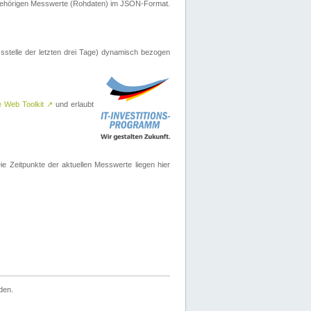
ugehörigen Messwerte (Rohdaten) im JSON-Format.
sstelle der letzten drei Tage) dynamisch bezogen
e Web Toolkit
↗
und erlaubt
 Zeitpunkte der aktuellen Messwerte liegen hier
den.