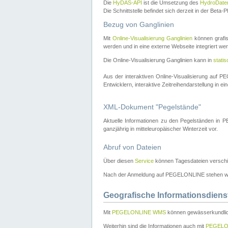
Die
HyDAS-API
ist die Umsetzung des
HydroDate
Die Schnittstelle befindet sich derzeit in der Bet
Bezug von Ganglinien
Mit
Online-Visualisierung Ganglinien
können grafis
werden und in eine externe Webseite integriert wer
Die Online-Visualisierung Ganglinien kann in
stati
Aus der interaktiven Online-Visualisierung auf
Entwicklern, interaktive Zeitreihendarstellung in 
XML-Dokument "Pegelstände"
Aktuelle Informationen zu den Pegelständen i
ganzjährig in mitteleuropäischer Winterzeit vor.
Abruf von Dateien
Über diesen
Service
können Tagesdateien verschi
Nach der Anmeldung auf PEGELONLINE stehen wei
Geografische Informationsdiens
Mit
PEGELONLINE WMS
können gewässerkundlic
Weiterhin sind die Informationen auch mit
PEGELO