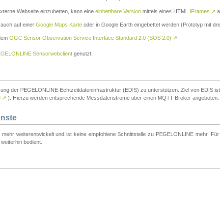
externe Webseite einzubetten, kann eine
einbettbare Version
mittels eines HTML
IFrames
↗
a
 auch auf einer
Google Maps Karte
oder in Google Earth eingebettet werden (Prototyp mit dre
 dem
OGC Sensor Observation Service Interface Standard 2.0 (SOS 2.0)
↗
GELONLINE Sensorwebclient
genutzt.
tzung der PEGELONLINE-Echtzeitdateninfrastruktur (EDIS) zu unterstützen. Ziel von EDIS ist e
S
↗
). Hierzu werden entsprechende Messdatenströme über einen MQTT-Broker angeboten.
enste
t mehr weiterentwickelt und ist keine empfohlene Schnittstelle zu PEGELONLINE mehr. Für n
weiterhin bedient.