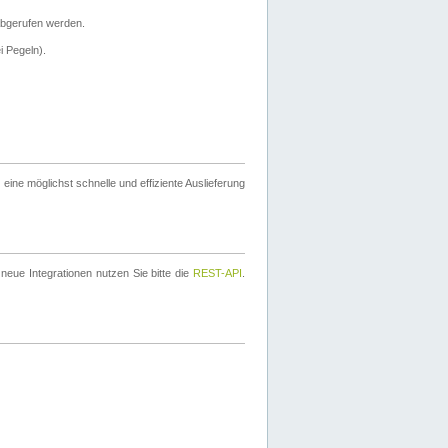
bgerufen werden.
i Pegeln).
ine möglichst schnelle und effiziente Auslieferung
eue Integrationen nutzen Sie bitte die
REST-API
.