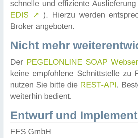
schnelle und effiziente Auslieferun
EDIS
↗
). Hierzu werden entspr
Broker angeboten.
Nicht mehr weiterentwi
Der
PEGELONLINE SOAP Webser
keine empfohlene Schnittstelle z
nutzen Sie bitte die
REST-API
. Bes
weiterhin bedient.
Entwurf und Implement
EES GmbH