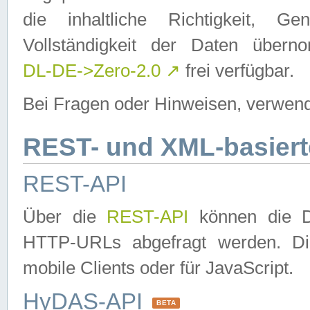
die inhaltliche Richtigkeit, Gen
Vollständigkeit der Daten über
DL-DE->Zero-2.0
↗
frei verfügbar.
Bei Fragen oder Hinweisen, verwend
REST- und XML-basiert
REST-API
Über die
REST-API
können die Da
HTTP-URLs abgefragt werden. Dies
mobile Clients oder für JavaScript.
HyDAS-API
BETA