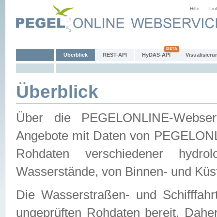
Hilfe
Lin
Überblick
REST-API
HyDAS-API
Visualisieru
Überblick
Über die PEGELONLINE-Webservic
Angebote mit Daten von PEGELONLI
Rohdaten verschiedener hydro
Wasserstände, von Binnen- und Küs
Die Wasserstraßen- und Schifffahr
ungeprüften Rohdaten bereit. Daher