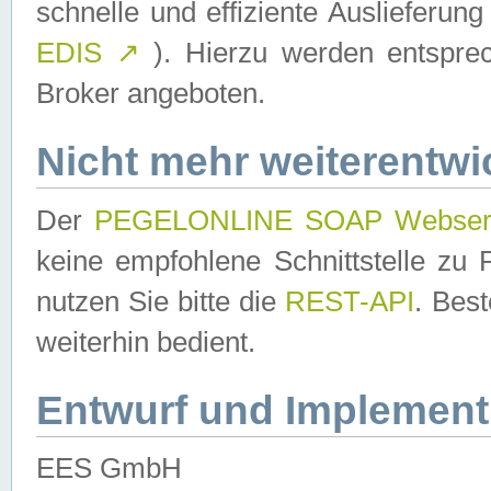
schnelle und effiziente Auslieferun
EDIS
↗
). Hierzu werden entspr
Broker angeboten.
Nicht mehr weiterentwi
Der
PEGELONLINE SOAP Webser
keine empfohlene Schnittstelle z
nutzen Sie bitte die
REST-API
. Bes
weiterhin bedient.
Entwurf und Implement
EES GmbH