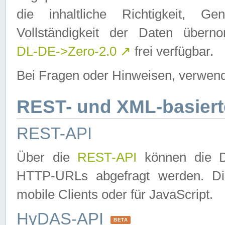
die inhaltliche Richtigkeit, Gen
Vollständigkeit der Daten über
DL-DE->Zero-2.0
↗
frei verfügbar.
Bei Fragen oder Hinweisen, verwend
REST- und XML-basiert
REST-API
Über die
REST-API
können die Da
HTTP-URLs abgefragt werden. Dies
mobile Clients oder für JavaScript.
HyDAS-API
BETA