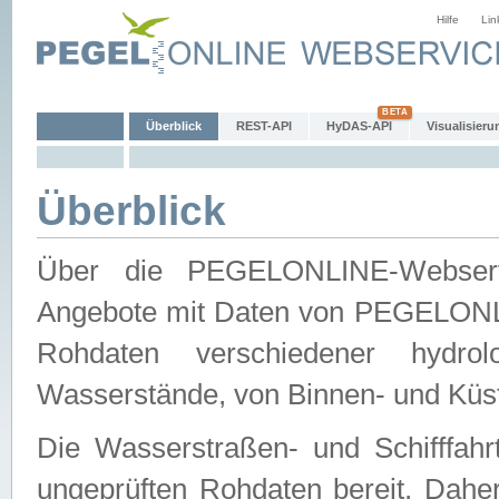
Hilfe
Lin
Überblick
REST-API
HyDAS-API
Visualisieru
Überblick
Über die PEGELONLINE-Webservic
Angebote mit Daten von PEGELONLI
Rohdaten verschiedener hydro
Wasserstände, von Binnen- und Küs
Die Wasserstraßen- und Schifffahr
ungeprüften Rohdaten bereit. Daher