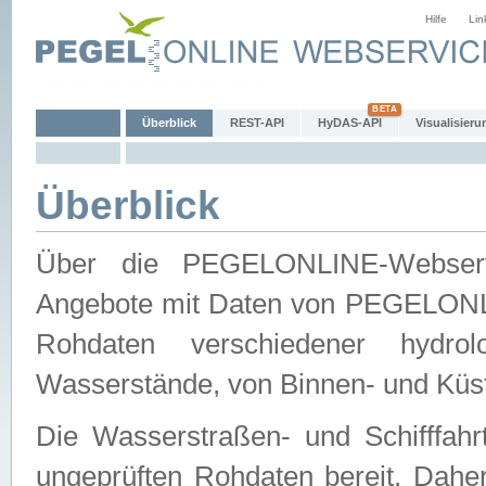
Hilfe
Lin
Überblick
REST-API
HyDAS-API
Visualisieru
Überblick
Über die PEGELONLINE-Webservic
Angebote mit Daten von PEGELONLI
Rohdaten verschiedener hydro
Wasserstände, von Binnen- und Küs
Die Wasserstraßen- und Schifffahr
ungeprüften Rohdaten bereit. Daher