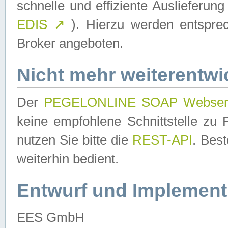
schnelle und effiziente Auslieferun
EDIS
↗
). Hierzu werden entspr
Broker angeboten.
Nicht mehr weiterentwi
Der
PEGELONLINE SOAP Webser
keine empfohlene Schnittstelle z
nutzen Sie bitte die
REST-API
. Bes
weiterhin bedient.
Entwurf und Implement
EES GmbH