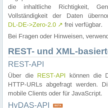
die inhaltliche Richtigkeit, Gen
Vollständigkeit der Daten über
DL-DE->Zero-2.0
↗
frei verfügbar.
Bei Fragen oder Hinweisen, verwend
REST- und XML-basiert
REST-API
Über die
REST-API
können die Da
HTTP-URLs abgefragt werden. Dies
mobile Clients oder für JavaScript.
HyDAS-API
BETA