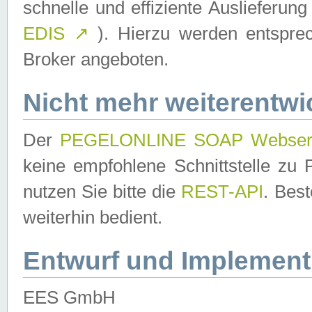
schnelle und effiziente Auslieferun
EDIS
↗
). Hierzu werden entspr
Broker angeboten.
Nicht mehr weiterentwi
Der
PEGELONLINE SOAP Webser
keine empfohlene Schnittstelle z
nutzen Sie bitte die
REST-API
. Bes
weiterhin bedient.
Entwurf und Implement
EES GmbH