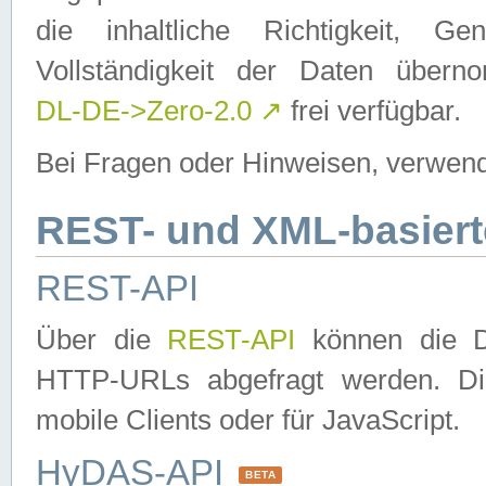
die inhaltliche Richtigkeit, Gen
Vollständigkeit der Daten über
DL-DE->Zero-2.0
↗
frei verfügbar.
Bei Fragen oder Hinweisen, verwend
REST- und XML-basiert
REST-API
Über die
REST-API
können die Da
HTTP-URLs abgefragt werden. Dies
mobile Clients oder für JavaScript.
HyDAS-API
BETA