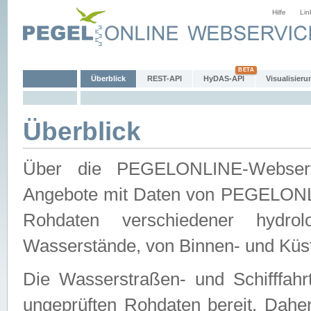
Hilfe
Lin
Überblick
REST-API
HyDAS-API
Visualisieru
Überblick
Über die PEGELONLINE-Webservic
Angebote mit Daten von PEGELONLI
Rohdaten verschiedener hydro
Wasserstände, von Binnen- und Küs
Die Wasserstraßen- und Schifffahr
ungeprüften Rohdaten bereit. Daher