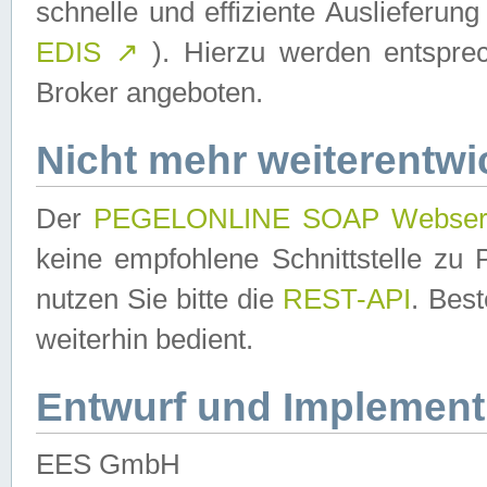
schnelle und effiziente Auslieferun
EDIS
↗
). Hierzu werden entspr
Broker angeboten.
Nicht mehr weiterentwi
Der
PEGELONLINE SOAP Webser
keine empfohlene Schnittstelle z
nutzen Sie bitte die
REST-API
. Bes
weiterhin bedient.
Entwurf und Implement
EES GmbH