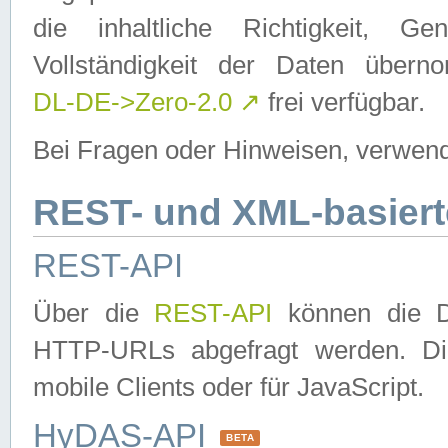
die inhaltliche Richtigkeit, Gen
Vollständigkeit der Daten über
DL-DE->Zero-2.0
↗
frei verfügbar.
Bei Fragen oder Hinweisen, verwend
REST- und XML-basiert
REST-API
Über die
REST-API
können die Da
HTTP-URLs abgefragt werden. Dies
mobile Clients oder für JavaScript.
HyDAS-API
BETA