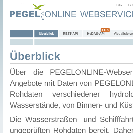
Hilfe
Lin
Überblick
REST-API
HyDAS-API
Visualisieru
Überblick
Über die PEGELONLINE-Webservic
Angebote mit Daten von PEGELONLI
Rohdaten verschiedener hydro
Wasserstände, von Binnen- und Küs
Die Wasserstraßen- und Schifffahr
ungeprüften Rohdaten bereit. Daher