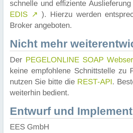
schnelle und effiziente Auslieferun
EDIS
↗
). Hierzu werden entspr
Broker angeboten.
Nicht mehr weiterentwi
Der
PEGELONLINE SOAP Webser
keine empfohlene Schnittstelle z
nutzen Sie bitte die
REST-API
. Bes
weiterhin bedient.
Entwurf und Implement
EES GmbH