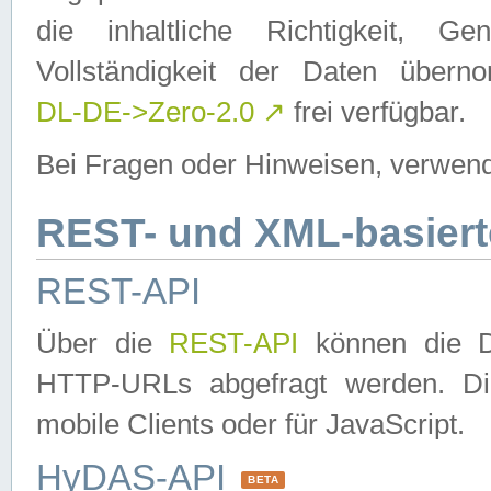
die inhaltliche Richtigkeit, Gen
Vollständigkeit der Daten über
DL-DE->Zero-2.0
↗
frei verfügbar.
Bei Fragen oder Hinweisen, verwend
REST- und XML-basiert
REST-API
Über die
REST-API
können die Da
HTTP-URLs abgefragt werden. Dies
mobile Clients oder für JavaScript.
HyDAS-API
BETA