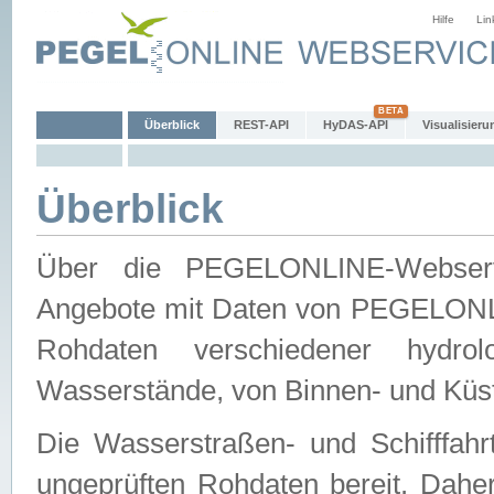
Hilfe
Lin
Überblick
REST-API
HyDAS-API
Visualisieru
Überblick
Über die PEGELONLINE-Webservic
Angebote mit Daten von PEGELONLI
Rohdaten verschiedener hydro
Wasserstände, von Binnen- und Küs
Die Wasserstraßen- und Schifffahr
ungeprüften Rohdaten bereit. Daher