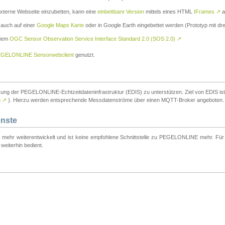
externe Webseite einzubetten, kann eine
einbettbare Version
mittels eines HTML
IFrames
↗
a
 auch auf einer
Google Maps Karte
oder in Google Earth eingebettet werden (Prototyp mit dre
 dem
OGC Sensor Observation Service Interface Standard 2.0 (SOS 2.0)
↗
GELONLINE Sensorwebclient
genutzt.
tzung der PEGELONLINE-Echtzeitdateninfrastruktur (EDIS) zu unterstützen. Ziel von EDIS ist e
S
↗
). Hierzu werden entsprechende Messdatenströme über einen MQTT-Broker angeboten.
enste
t mehr weiterentwickelt und ist keine empfohlene Schnittstelle zu PEGELONLINE mehr. Für n
weiterhin bedient.