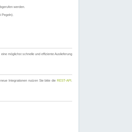
bgerufen werden.
i Pegeln).
ine möglichst schnelle und effiziente Auslieferung
eue Integrationen nutzen Sie bitte die
REST-API
.