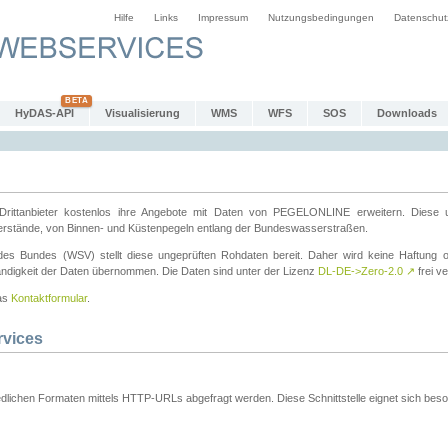
Hilfe
Links
Impressum
Nutzungsbedingungen
Datenschut
HyDAS-API
Visualisierung
WMS
WFS
SOS
Downloads
ttanbieter kostenlos ihre Angebote mit Daten von PEGELONLINE erweitern. Diese u
erstände, von Binnen- und Küstenpegeln entlang der Bundeswasserstraßen.
es Bundes (WSV) stellt diese ungeprüften Rohdaten bereit. Daher wird keine Haftung oder
ständigkeit der Daten übernommen. Die Daten sind unter der Lizenz
DL-DE->Zero-2.0
↗
frei ve
das
Kontaktformular
.
rvices
dlichen Formaten mittels HTTP-URLs abgefragt werden. Diese Schnittstelle eignet sich besond