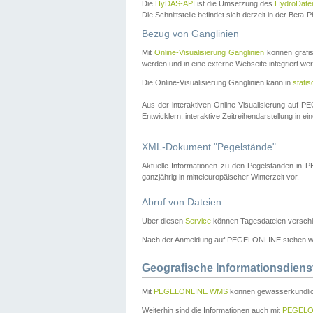
Die
HyDAS-API
ist die Umsetzung des
HydroDate
Die Schnittstelle befindet sich derzeit in der Bet
Bezug von Ganglinien
Mit
Online-Visualisierung Ganglinien
können grafis
werden und in eine externe Webseite integriert wer
Die Online-Visualisierung Ganglinien kann in
stati
Aus der interaktiven Online-Visualisierung auf
Entwicklern, interaktive Zeitreihendarstellung in 
XML-Dokument "Pegelstände"
Aktuelle Informationen zu den Pegelständen i
ganzjährig in mitteleuropäischer Winterzeit vor.
Abruf von Dateien
Über diesen
Service
können Tagesdateien verschi
Nach der Anmeldung auf PEGELONLINE stehen wei
Geografische Informationsdiens
Mit
PEGELONLINE WMS
können gewässerkundlic
Weiterhin sind die Informationen auch mit
PEGELO