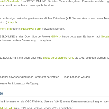
n-API-Standards
↗
auf PEGELONLINE. Sie liefert Messstellen, deren Parameter und die z
a-Phase und kann sich noch inkompatibel ändern.
che Anzeigen aktueller gewässerkundlicher Zeitreihen (z.B. Wasserstandsdaten einer Mes
den. (
Beispiel
).
scher Form
oder in
interaktiver Form
verwendet werden.
 PEGELONLINE ist das Open Source Projekt
GIMV
↗
hervorgegangen. Es basiert auf
Googl
eine browserbasierte Anwendung zu integrieren.
n PEGELONLINE kann auch über eine
direkt adressierbare URL
als XML bezogen werden. Die
edener gewässerkundlicher Parameter der letzten 31 Tage bezogen werden.
tere Funktionen zur Verfügung.
te
he Informationen als
OGC Web Map Service (WMS)
in eine Kartenanwendung integriert wer
NLINE WFS
als
OGC Web Feature Service (WFS)
beziehbar.