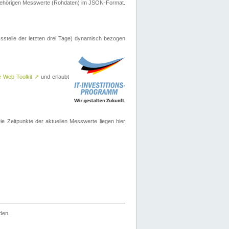
ugehörigen Messwerte (Rohdaten) im JSON-Format.
sstelle der letzten drei Tage) dynamisch bezogen
e Web Toolkit
↗
und erlaubt
 Zeitpunkte der aktuellen Messwerte liegen hier
den.