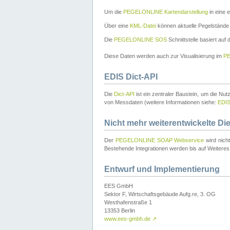
Um die
PEGELONLINE Kartendarstellung
in eine 
Über eine
KML-Datei
können aktuelle Pegelstände
Die
PEGELONLINE SOS
Schnittstelle basiert auf
Diese Daten werden auch zur Visualisierung im
PE
EDIS Dict-API
Die
Dict-API
ist ein zentraler Baustein, um die Nu
von Messdaten (weitere Informationen siehe:
EDI
Nicht mehr weiterentwickelte Di
Der
PEGELONLINE SOAP Webservice
wird nich
Bestehende Integrationen werden bis auf Weiteres 
Entwurf und Implementierung
EES GmbH
Sektor F, Wirtschaftsgebäude Aufg.re, 3. OG
Westhafenstraße 1
13353 Berlin
www.ees-gmbh.de
↗