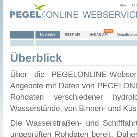
Hilfe
Lin
Überblick
REST-API
HyDAS-API
Visualisieru
Überblick
Über die PEGELONLINE-Webservic
Angebote mit Daten von PEGELONLI
Rohdaten verschiedener hydro
Wasserstände, von Binnen- und Küs
Die Wasserstraßen- und Schifffahr
ungeprüften Rohdaten bereit. Daher