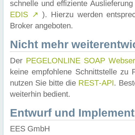
schnelle und effiziente Auslieferun
EDIS
↗
). Hierzu werden entspr
Broker angeboten.
Nicht mehr weiterentwi
Der
PEGELONLINE SOAP Webser
keine empfohlene Schnittstelle z
nutzen Sie bitte die
REST-API
. Bes
weiterhin bedient.
Entwurf und Implement
EES GmbH