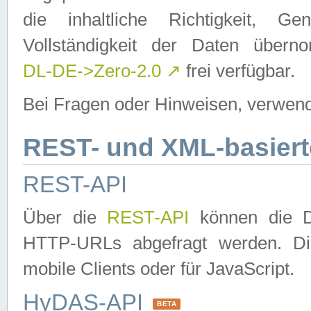
die inhaltliche Richtigkeit, Gen
Vollständigkeit der Daten über
DL-DE->Zero-2.0
↗
frei verfügbar.
Bei Fragen oder Hinweisen, verwend
REST- und XML-basiert
REST-API
Über die
REST-API
können die Da
HTTP-URLs abgefragt werden. Dies
mobile Clients oder für JavaScript.
HyDAS-API
BETA