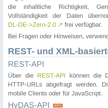
die inhaltliche Richtigkeit, Gen
Vollständigkeit der Daten über
DL-DE->Zero-2.0
↗
frei verfügbar.
Bei Fragen oder Hinweisen, verwend
REST- und XML-basiert
REST-API
Über die
REST-API
können die Da
HTTP-URLs abgefragt werden. Dies
mobile Clients oder für JavaScript.
HyDAS-API
BETA