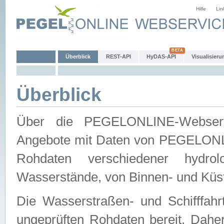
Hilfe
Lin
Überblick
REST-API
HyDAS-API
Visualisieru
Überblick
Über die PEGELONLINE-Webservic
Angebote mit Daten von PEGELONLI
Rohdaten verschiedener hydro
Wasserstände, von Binnen- und Küs
Die Wasserstraßen- und Schifffahr
ungeprüften Rohdaten bereit. Daher