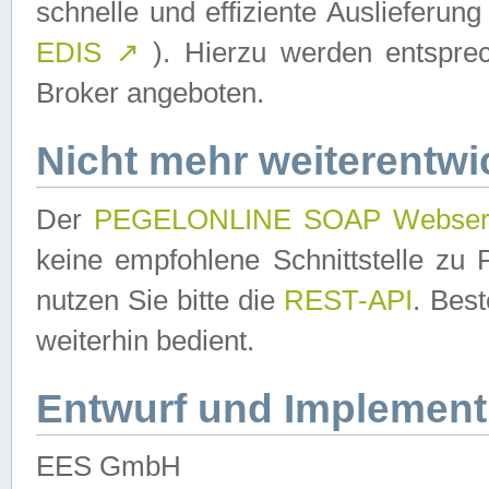
schnelle und effiziente Auslieferun
EDIS
↗
). Hierzu werden entspr
Broker angeboten.
Nicht mehr weiterentwi
Der
PEGELONLINE SOAP Webser
keine empfohlene Schnittstelle z
nutzen Sie bitte die
REST-API
. Bes
weiterhin bedient.
Entwurf und Implement
EES GmbH