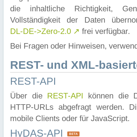
die inhaltliche Richtigkeit, Gen
Vollständigkeit der Daten über
DL-DE->Zero-2.0
↗
frei verfügbar.
Bei Fragen oder Hinweisen, verwend
REST- und XML-basiert
REST-API
Über die
REST-API
können die Da
HTTP-URLs abgefragt werden. Dies
mobile Clients oder für JavaScript.
HyDAS-API
BETA