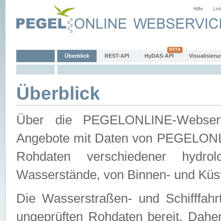
Hilfe
Lin
Überblick
REST-API
HyDAS-API
Visualisieru
Überblick
Über die PEGELONLINE-Webservic
Angebote mit Daten von PEGELONLI
Rohdaten verschiedener hydro
Wasserstände, von Binnen- und Küs
Die Wasserstraßen- und Schifffahr
ungeprüften Rohdaten bereit. Daher