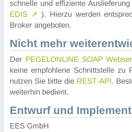
schnelle und effiziente Auslieferun
EDIS
↗
). Hierzu werden entspr
Broker angeboten.
Nicht mehr weiterentwi
Der
PEGELONLINE SOAP Webser
keine empfohlene Schnittstelle z
nutzen Sie bitte die
REST-API
. Bes
weiterhin bedient.
Entwurf und Implement
EES GmbH