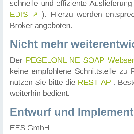
schnelle und effiziente Auslieferun
EDIS
↗
). Hierzu werden entspr
Broker angeboten.
Nicht mehr weiterentwi
Der
PEGELONLINE SOAP Webser
keine empfohlene Schnittstelle z
nutzen Sie bitte die
REST-API
. Bes
weiterhin bedient.
Entwurf und Implement
EES GmbH