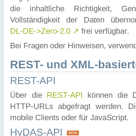
die inhaltliche Richtigkeit, Gen
Vollständigkeit der Daten über
DL-DE->Zero-2.0
↗
frei verfügbar.
Bei Fragen oder Hinweisen, verwend
REST- und XML-basiert
REST-API
Über die
REST-API
können die Da
HTTP-URLs abgefragt werden. Dies
mobile Clients oder für JavaScript.
HyDAS-API
BETA