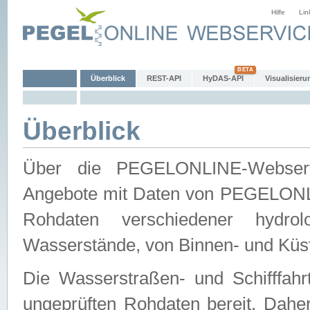
Hilfe
Lin
Überblick
REST-API
HyDAS-API
Visualisieru
Überblick
Über die PEGELONLINE-Webservic
Angebote mit Daten von PEGELONLI
Rohdaten verschiedener hydro
Wasserstände, von Binnen- und Küs
Die Wasserstraßen- und Schifffahr
ungeprüften Rohdaten bereit. Daher