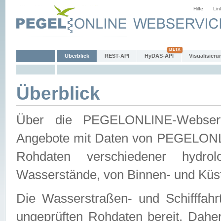
Hilfe
Lin
Überblick
REST-API
HyDAS-API
Visualisieru
Überblick
Über die PEGELONLINE-Webservic
Angebote mit Daten von PEGELONLI
Rohdaten verschiedener hydro
Wasserstände, von Binnen- und Küs
Die Wasserstraßen- und Schifffahr
ungeprüften Rohdaten bereit. Daher