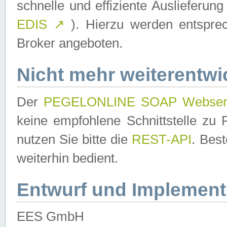
schnelle und effiziente Auslieferun
EDIS
↗
). Hierzu werden entspr
Broker angeboten.
Nicht mehr weiterentwi
Der
PEGELONLINE SOAP Webser
keine empfohlene Schnittstelle z
nutzen Sie bitte die
REST-API
. Bes
weiterhin bedient.
Entwurf und Implement
EES GmbH