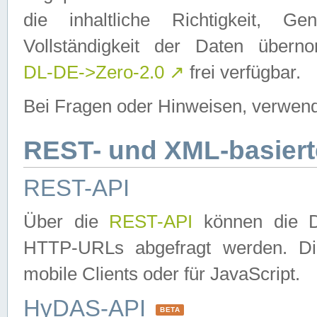
die inhaltliche Richtigkeit, Gen
Vollständigkeit der Daten über
DL-DE->Zero-2.0
↗
frei verfügbar.
Bei Fragen oder Hinweisen, verwend
REST- und XML-basiert
REST-API
Über die
REST-API
können die Da
HTTP-URLs abgefragt werden. Dies
mobile Clients oder für JavaScript.
HyDAS-API
BETA