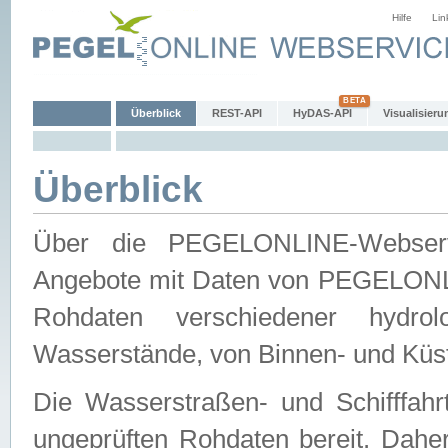
Hilfe
Lin
Überblick
REST-API
HyDAS-API
Visualisieru
Überblick
Über die PEGELONLINE-Webservic
Angebote mit Daten von PEGELONLI
Rohdaten verschiedener hydro
Wasserstände, von Binnen- und Küs
Die Wasserstraßen- und Schifffahr
ungeprüften Rohdaten bereit. Daher