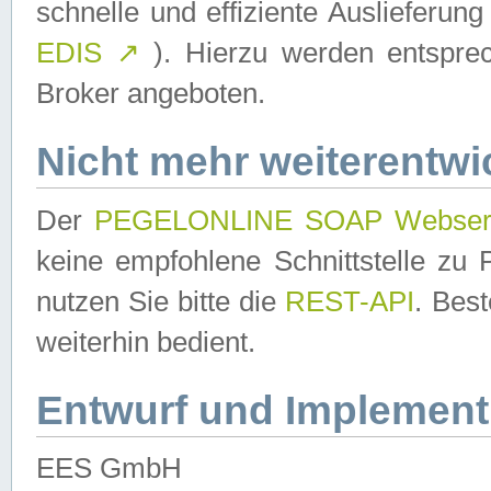
schnelle und effiziente Auslieferun
EDIS
↗
). Hierzu werden entspr
Broker angeboten.
Nicht mehr weiterentwi
Der
PEGELONLINE SOAP Webser
keine empfohlene Schnittstelle z
nutzen Sie bitte die
REST-API
. Bes
weiterhin bedient.
Entwurf und Implement
EES GmbH