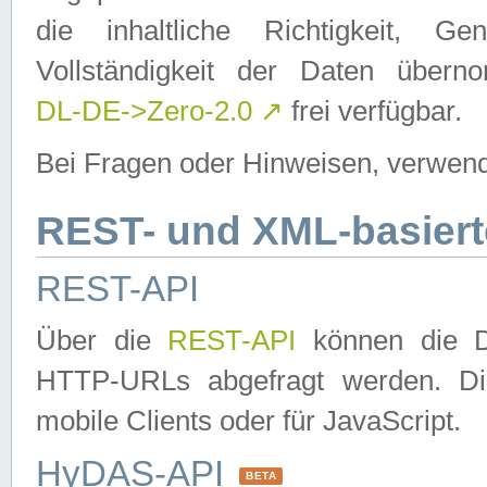
die inhaltliche Richtigkeit, Gen
Vollständigkeit der Daten über
DL-DE->Zero-2.0
↗
frei verfügbar.
Bei Fragen oder Hinweisen, verwend
REST- und XML-basiert
REST-API
Über die
REST-API
können die Da
HTTP-URLs abgefragt werden. Dies
mobile Clients oder für JavaScript.
HyDAS-API
BETA