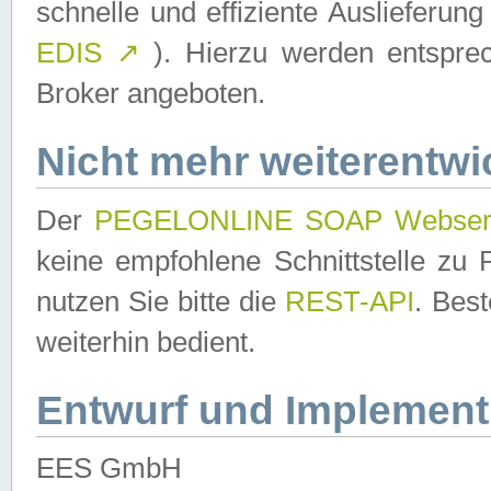
schnelle und effiziente Auslieferun
EDIS
↗
). Hierzu werden entspr
Broker angeboten.
Nicht mehr weiterentwi
Der
PEGELONLINE SOAP Webser
keine empfohlene Schnittstelle z
nutzen Sie bitte die
REST-API
. Bes
weiterhin bedient.
Entwurf und Implement
EES GmbH