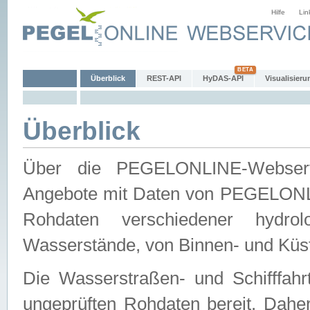
Hilfe
Lin
Überblick
REST-API
HyDAS-API
Visualisieru
Überblick
Über die PEGELONLINE-Webservic
Angebote mit Daten von PEGELONLI
Rohdaten verschiedener hydro
Wasserstände, von Binnen- und Küs
Die Wasserstraßen- und Schifffahr
ungeprüften Rohdaten bereit. Daher