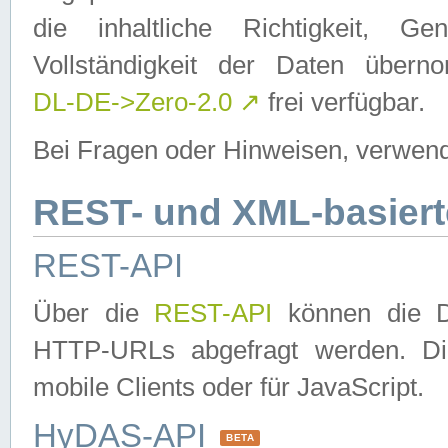
die inhaltliche Richtigkeit, Gen
Vollständigkeit der Daten über
DL-DE->Zero-2.0
↗
frei verfügbar.
Bei Fragen oder Hinweisen, verwend
REST- und XML-basiert
REST-API
Über die
REST-API
können die Da
HTTP-URLs abgefragt werden. Dies
mobile Clients oder für JavaScript.
HyDAS-API
BETA