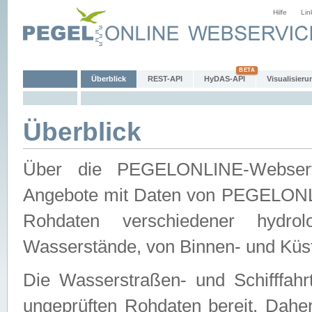
Hilfe
Lin
Überblick
REST-API
HyDAS-API
Visualisieru
Überblick
Über die PEGELONLINE-Webservic
Angebote mit Daten von PEGELONLI
Rohdaten verschiedener hydro
Wasserstände, von Binnen- und Küs
Die Wasserstraßen- und Schifffahr
ungeprüften Rohdaten bereit. Daher