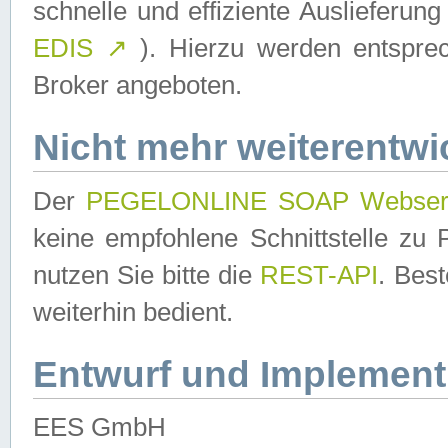
schnelle und effiziente Auslieferun
EDIS
↗
). Hierzu werden entspr
Broker angeboten.
Nicht mehr weiterentwi
Der
PEGELONLINE SOAP Webser
keine empfohlene Schnittstelle z
nutzen Sie bitte die
REST-API
. Bes
weiterhin bedient.
Entwurf und Implement
EES GmbH