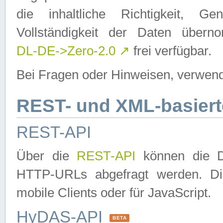
die inhaltliche Richtigkeit, Gen
Vollständigkeit der Daten über
DL-DE->Zero-2.0
↗
frei verfügbar.
Bei Fragen oder Hinweisen, verwend
REST- und XML-basiert
REST-API
Über die
REST-API
können die Da
HTTP-URLs abgefragt werden. Dies
mobile Clients oder für JavaScript.
HyDAS-API
BETA