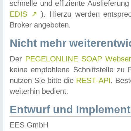
schnelle und effiziente Auslieferun
EDIS
↗
). Hierzu werden entspr
Broker angeboten.
Nicht mehr weiterentwi
Der
PEGELONLINE SOAP Webser
keine empfohlene Schnittstelle z
nutzen Sie bitte die
REST-API
. Bes
weiterhin bedient.
Entwurf und Implement
EES GmbH