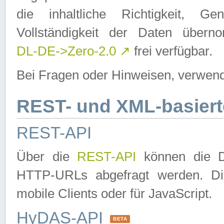
die inhaltliche Richtigkeit, Gen
Vollständigkeit der Daten über
DL-DE->Zero-2.0
↗
frei verfügbar.
Bei Fragen oder Hinweisen, verwend
REST- und XML-basiert
REST-API
Über die
REST-API
können die Da
HTTP-URLs abgefragt werden. Dies
mobile Clients oder für JavaScript.
HyDAS-API
BETA