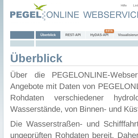
Hilfe
Lin
Überblick
REST-API
HyDAS-API
Visualisieru
Überblick
Über die PEGELONLINE-Webservic
Angebote mit Daten von PEGELONLI
Rohdaten verschiedener hydro
Wasserstände, von Binnen- und Küs
Die Wasserstraßen- und Schifffahr
ungeprüften Rohdaten bereit. Daher