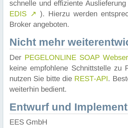
schnelle und effiziente Auslieferun
EDIS
↗
). Hierzu werden entspr
Broker angeboten.
Nicht mehr weiterentwi
Der
PEGELONLINE SOAP Webser
keine empfohlene Schnittstelle z
nutzen Sie bitte die
REST-API
. Bes
weiterhin bedient.
Entwurf und Implement
EES GmbH