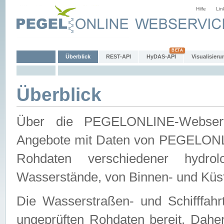
Hilfe
Lin
Überblick
REST-API
HyDAS-API
Visualisieru
Überblick
Über die PEGELONLINE-Webservic
Angebote mit Daten von PEGELONLI
Rohdaten verschiedener hydro
Wasserstände, von Binnen- und Küs
Die Wasserstraßen- und Schifffahr
ungeprüften Rohdaten bereit. Daher