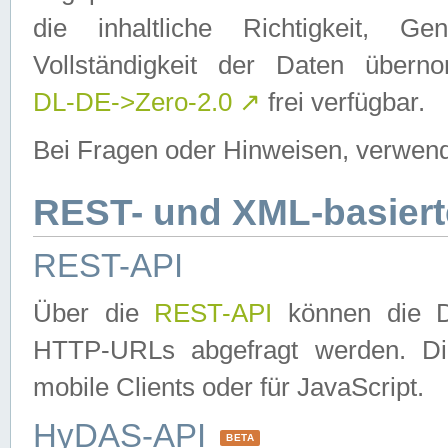
die inhaltliche Richtigkeit, Gen
Vollständigkeit der Daten über
DL-DE->Zero-2.0
↗
frei verfügbar.
Bei Fragen oder Hinweisen, verwend
REST- und XML-basiert
REST-API
Über die
REST-API
können die Da
HTTP-URLs abgefragt werden. Dies
mobile Clients oder für JavaScript.
HyDAS-API
BETA