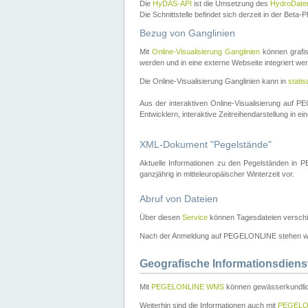
Die
HyDAS-API
ist die Umsetzung des
HydroDate
Die Schnittstelle befindet sich derzeit in der Bet
Bezug von Ganglinien
Mit
Online-Visualisierung Ganglinien
können grafis
werden und in eine externe Webseite integriert wer
Die Online-Visualisierung Ganglinien kann in
stati
Aus der interaktiven Online-Visualisierung auf
Entwicklern, interaktive Zeitreihendarstellung in 
XML-Dokument "Pegelstände"
Aktuelle Informationen zu den Pegelständen i
ganzjährig in mitteleuropäischer Winterzeit vor.
Abruf von Dateien
Über diesen
Service
können Tagesdateien verschi
Nach der Anmeldung auf PEGELONLINE stehen wei
Geografische Informationsdiens
Mit
PEGELONLINE WMS
können gewässerkundlic
Weiterhin sind die Informationen auch mit
PEGELO