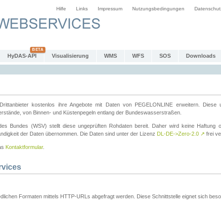
Hilfe
Links
Impressum
Nutzungsbedingungen
Datenschut
HyDAS-API
Visualisierung
WMS
WFS
SOS
Downloads
ttanbieter kostenlos ihre Angebote mit Daten von PEGELONLINE erweitern. Diese u
erstände, von Binnen- und Küstenpegeln entlang der Bundeswasserstraßen.
es Bundes (WSV) stellt diese ungeprüften Rohdaten bereit. Daher wird keine Haftung oder
ständigkeit der Daten übernommen. Die Daten sind unter der Lizenz
DL-DE->Zero-2.0
↗
frei ve
das
Kontaktformular
.
rvices
dlichen Formaten mittels HTTP-URLs abgefragt werden. Diese Schnittstelle eignet sich besond