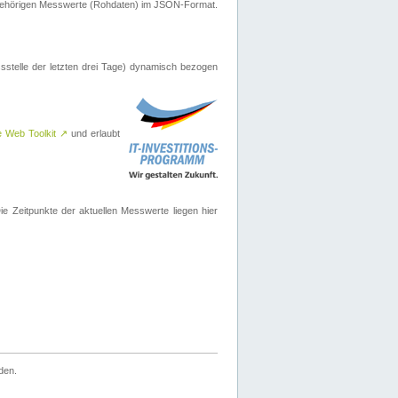
ugehörigen Messwerte (Rohdaten) im JSON-Format.
sstelle der letzten drei Tage) dynamisch bezogen
e Web Toolkit
↗
und erlaubt
 Zeitpunkte der aktuellen Messwerte liegen hier
den.