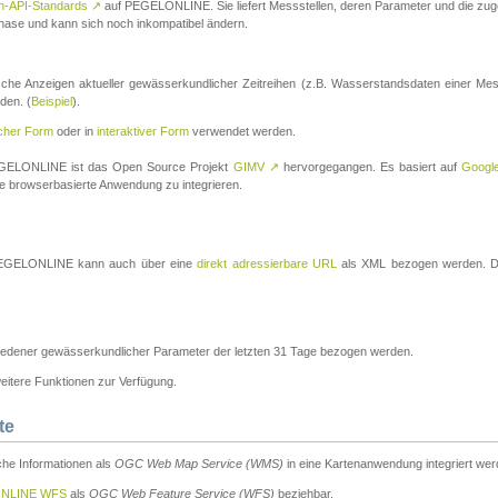
n-API-Standards
↗
auf PEGELONLINE. Sie liefert Messstellen, deren Parameter und die z
a-Phase und kann sich noch inkompatibel ändern.
che Anzeigen aktueller gewässerkundlicher Zeitreihen (z.B. Wasserstandsdaten einer Mes
den. (
Beispiel
).
scher Form
oder in
interaktiver Form
verwendet werden.
 PEGELONLINE ist das Open Source Projekt
GIMV
↗
hervorgegangen. Es basiert auf
Googl
eine browserbasierte Anwendung zu integrieren.
n PEGELONLINE kann auch über eine
direkt adressierbare URL
als XML bezogen werden. Die
edener gewässerkundlicher Parameter der letzten 31 Tage bezogen werden.
tere Funktionen zur Verfügung.
te
he Informationen als
OGC Web Map Service (WMS)
in eine Kartenanwendung integriert wer
NLINE WFS
als
OGC Web Feature Service (WFS)
beziehbar.