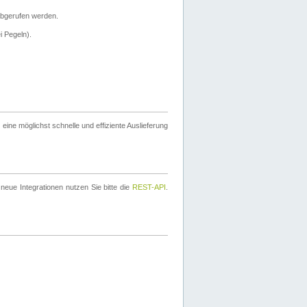
bgerufen werden.
i Pegeln).
ine möglichst schnelle und effiziente Auslieferung
eue Integrationen nutzen Sie bitte die
REST-API
.