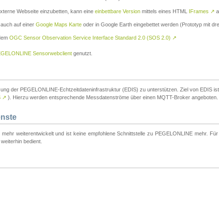
externe Webseite einzubetten, kann eine
einbettbare Version
mittels eines HTML
IFrames
↗
a
 auch auf einer
Google Maps Karte
oder in Google Earth eingebettet werden (Prototyp mit dre
 dem
OGC Sensor Observation Service Interface Standard 2.0 (SOS 2.0)
↗
GELONLINE Sensorwebclient
genutzt.
tzung der PEGELONLINE-Echtzeitdateninfrastruktur (EDIS) zu unterstützen. Ziel von EDIS ist e
S
↗
). Hierzu werden entsprechende Messdatenströme über einen MQTT-Broker angeboten.
enste
t mehr weiterentwickelt und ist keine empfohlene Schnittstelle zu PEGELONLINE mehr. Für n
weiterhin bedient.