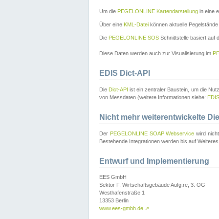
Um die
PEGELONLINE Kartendarstellung
in eine 
Über eine
KML-Datei
können aktuelle Pegelstände
Die
PEGELONLINE SOS
Schnittstelle basiert auf
Diese Daten werden auch zur Visualisierung im
PE
EDIS Dict-API
Die
Dict-API
ist ein zentraler Baustein, um die Nu
von Messdaten (weitere Informationen siehe:
EDI
Nicht mehr weiterentwickelte Di
Der
PEGELONLINE SOAP Webservice
wird nich
Bestehende Integrationen werden bis auf Weiteres 
Entwurf und Implementierung
EES GmbH
Sektor F, Wirtschaftsgebäude Aufg.re, 3. OG
Westhafenstraße 1
13353 Berlin
www.ees-gmbh.de
↗