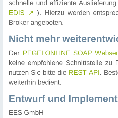
schnelle und effiziente Auslieferun
EDIS
↗
). Hierzu werden entspr
Broker angeboten.
Nicht mehr weiterentwi
Der
PEGELONLINE SOAP Webser
keine empfohlene Schnittstelle z
nutzen Sie bitte die
REST-API
. Bes
weiterhin bedient.
Entwurf und Implement
EES GmbH