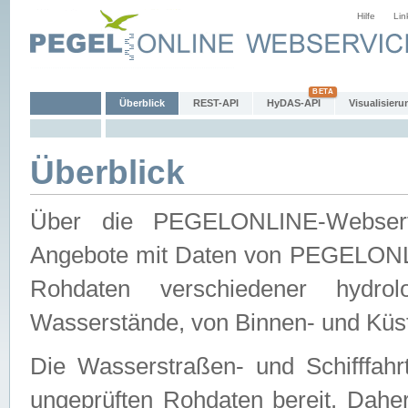
Hilfe
Lin
Überblick
REST-API
HyDAS-API
Visualisieru
Überblick
Über die PEGELONLINE-Webservic
Angebote mit Daten von PEGELONLI
Rohdaten verschiedener hydro
Wasserstände, von Binnen- und Küs
Die Wasserstraßen- und Schifffahr
ungeprüften Rohdaten bereit. Daher