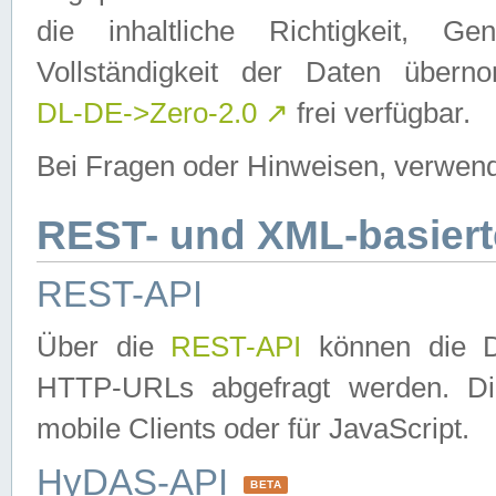
die inhaltliche Richtigkeit, Gen
Vollständigkeit der Daten über
DL-DE->Zero-2.0
↗
frei verfügbar.
Bei Fragen oder Hinweisen, verwend
REST- und XML-basiert
REST-API
Über die
REST-API
können die Da
HTTP-URLs abgefragt werden. Dies
mobile Clients oder für JavaScript.
HyDAS-API
BETA