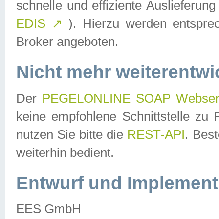
schnelle und effiziente Auslieferun
EDIS
↗
). Hierzu werden entspr
Broker angeboten.
Nicht mehr weiterentwi
Der
PEGELONLINE SOAP Webser
keine empfohlene Schnittstelle z
nutzen Sie bitte die
REST-API
. Bes
weiterhin bedient.
Entwurf und Implement
EES GmbH