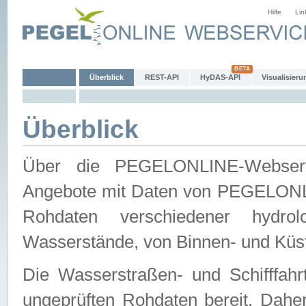
Hilfe
Lin
Überblick
REST-API
HyDAS-API
Visualisieru
Überblick
Über die PEGELONLINE-Webservic
Angebote mit Daten von PEGELONLI
Rohdaten verschiedener hydro
Wasserstände, von Binnen- und Küs
Die Wasserstraßen- und Schifffahr
ungeprüften Rohdaten bereit. Daher