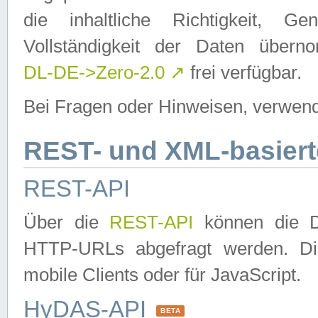
die inhaltliche Richtigkeit, Gen
Vollständigkeit der Daten über
DL-DE->Zero-2.0
↗
frei verfügbar.
Bei Fragen oder Hinweisen, verwend
REST- und XML-basiert
REST-API
Über die
REST-API
können die Da
HTTP-URLs abgefragt werden. Dies
mobile Clients oder für JavaScript.
HyDAS-API
BETA