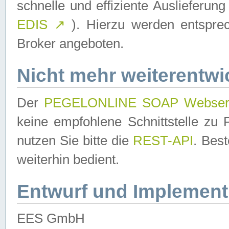
schnelle und effiziente Auslieferun
EDIS
↗
). Hierzu werden entspr
Broker angeboten.
Nicht mehr weiterentwi
Der
PEGELONLINE SOAP Webser
keine empfohlene Schnittstelle z
nutzen Sie bitte die
REST-API
. Bes
weiterhin bedient.
Entwurf und Implement
EES GmbH