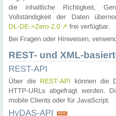
die inhaltliche Richtigkeit, Gen
Vollständigkeit der Daten über
DL-DE->Zero-2.0
↗
frei verfügbar.
Bei Fragen oder Hinweisen, verwend
REST- und XML-basiert
REST-API
Über die
REST-API
können die Da
HTTP-URLs abgefragt werden. Dies
mobile Clients oder für JavaScript.
HyDAS-API
BETA