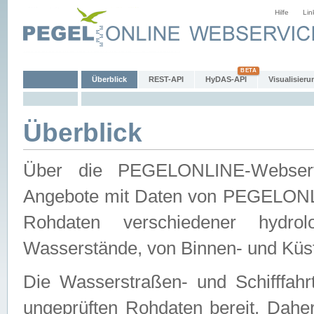
Hilfe
Lin
Überblick
REST-API
HyDAS-API
Visualisieru
Überblick
Über die PEGELONLINE-Webservic
Angebote mit Daten von PEGELONLI
Rohdaten verschiedener hydro
Wasserstände, von Binnen- und Küs
Die Wasserstraßen- und Schifffahr
ungeprüften Rohdaten bereit. Daher