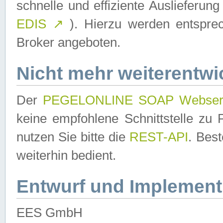
schnelle und effiziente Auslieferun
EDIS
↗
). Hierzu werden entspr
Broker angeboten.
Nicht mehr weiterentwi
Der
PEGELONLINE SOAP Webser
keine empfohlene Schnittstelle z
nutzen Sie bitte die
REST-API
. Bes
weiterhin bedient.
Entwurf und Implement
EES GmbH