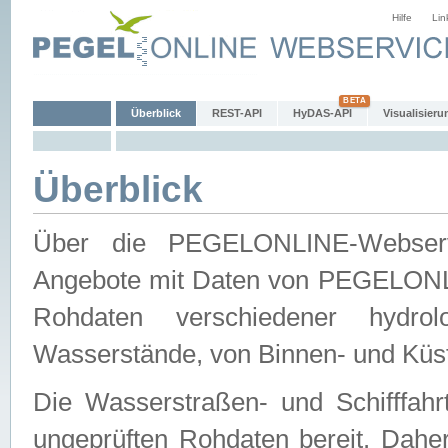
Hilfe
Lin
Überblick
REST-API
HyDAS-API
Visualisieru
Überblick
Über die PEGELONLINE-Webservic
Angebote mit Daten von PEGELONLI
Rohdaten verschiedener hydro
Wasserstände, von Binnen- und Küs
Die Wasserstraßen- und Schifffahr
ungeprüften Rohdaten bereit. Daher