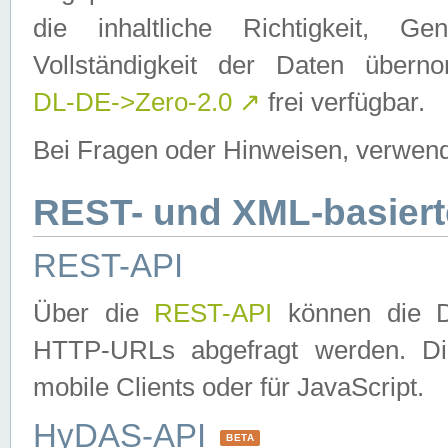
die inhaltliche Richtigkeit, Gen
Vollständigkeit der Daten über
DL-DE->Zero-2.0
↗
frei verfügbar.
Bei Fragen oder Hinweisen, verwend
REST- und XML-basiert
REST-API
Über die
REST-API
können die Da
HTTP-URLs abgefragt werden. Dies
mobile Clients oder für JavaScript.
HyDAS-API
BETA