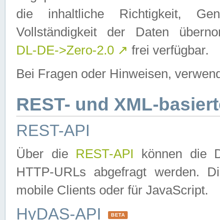
die inhaltliche Richtigkeit, Gen
Vollständigkeit der Daten über
DL-DE->Zero-2.0
↗
frei verfügbar.
Bei Fragen oder Hinweisen, verwend
REST- und XML-basiert
REST-API
Über die
REST-API
können die Da
HTTP-URLs abgefragt werden. Dies
mobile Clients oder für JavaScript.
HyDAS-API
BETA