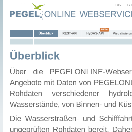
Hilfe
Lin
Überblick
REST-API
HyDAS-API
Visualisieru
Überblick
Über die PEGELONLINE-Webservic
Angebote mit Daten von PEGELONLI
Rohdaten verschiedener hydro
Wasserstände, von Binnen- und Küs
Die Wasserstraßen- und Schifffahr
ungeprüften Rohdaten bereit. Daher