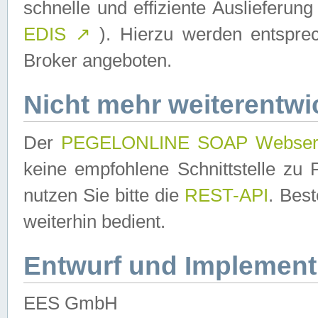
schnelle und effiziente Auslieferun
EDIS
↗
). Hierzu werden entspr
Broker angeboten.
Nicht mehr weiterentwi
Der
PEGELONLINE SOAP Webser
keine empfohlene Schnittstelle z
nutzen Sie bitte die
REST-API
. Bes
weiterhin bedient.
Entwurf und Implement
EES GmbH