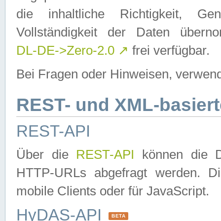
die inhaltliche Richtigkeit, Gen
Vollständigkeit der Daten über
DL-DE->Zero-2.0
↗
frei verfügbar.
Bei Fragen oder Hinweisen, verwend
REST- und XML-basiert
REST-API
Über die
REST-API
können die Da
HTTP-URLs abgefragt werden. Dies
mobile Clients oder für JavaScript.
HyDAS-API
BETA