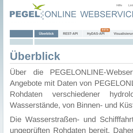
Hilfe
Lin
Überblick
REST-API
HyDAS-API
Visualisieru
Überblick
Über die PEGELONLINE-Webservic
Angebote mit Daten von PEGELONLI
Rohdaten verschiedener hydro
Wasserstände, von Binnen- und Küs
Die Wasserstraßen- und Schifffahr
ungeprüften Rohdaten bereit. Daher