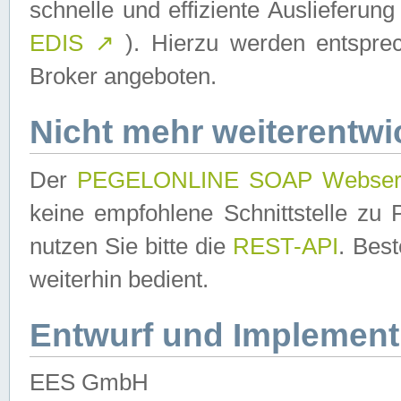
schnelle und effiziente Auslieferun
EDIS
↗
). Hierzu werden entspr
Broker angeboten.
Nicht mehr weiterentwi
Der
PEGELONLINE SOAP Webser
keine empfohlene Schnittstelle z
nutzen Sie bitte die
REST-API
. Bes
weiterhin bedient.
Entwurf und Implement
EES GmbH