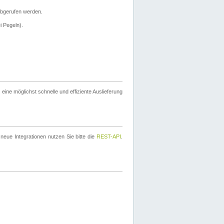
bgerufen werden.
i Pegeln).
ine möglichst schnelle und effiziente Auslieferung
eue Integrationen nutzen Sie bitte die
REST-API
.