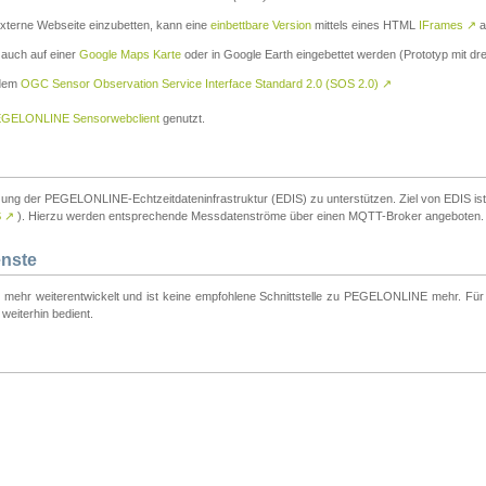
externe Webseite einzubetten, kann eine
einbettbare Version
mittels eines HTML
IFrames
↗
a
 auch auf einer
Google Maps Karte
oder in Google Earth eingebettet werden (Prototyp mit dre
 dem
OGC Sensor Observation Service Interface Standard 2.0 (SOS 2.0)
↗
GELONLINE Sensorwebclient
genutzt.
tzung der PEGELONLINE-Echtzeitdateninfrastruktur (EDIS) zu unterstützen. Ziel von EDIS ist e
S
↗
). Hierzu werden entsprechende Messdatenströme über einen MQTT-Broker angeboten.
enste
t mehr weiterentwickelt und ist keine empfohlene Schnittstelle zu PEGELONLINE mehr. Für n
weiterhin bedient.