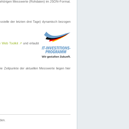
ugehörigen Messwerte (Rohdaten) im JSON-Format.
sstelle der letzten drei Tage) dynamisch bezogen
e Web Toolkit
↗
und erlaubt
 Zeitpunkte der aktuellen Messwerte liegen hier
den.