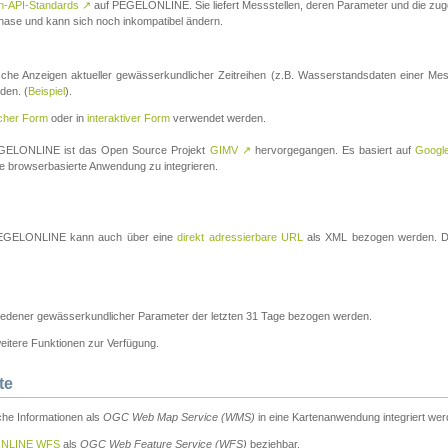
n-API-Standards
↗
auf PEGELONLINE. Sie liefert Messstellen, deren Parameter und die z
a-Phase und kann sich noch inkompatibel ändern.
che Anzeigen aktueller gewässerkundlicher Zeitreihen (z.B. Wasserstandsdaten einer Mes
den. (
Beispiel
).
scher Form
oder in
interaktiver Form
verwendet werden.
 PEGELONLINE ist das Open Source Projekt
GIMV
↗
hervorgegangen. Es basiert auf
Googl
eine browserbasierte Anwendung zu integrieren.
n PEGELONLINE kann auch über eine
direkt adressierbare URL
als XML bezogen werden. Die
edener gewässerkundlicher Parameter der letzten 31 Tage bezogen werden.
tere Funktionen zur Verfügung.
te
he Informationen als
OGC Web Map Service (WMS)
in eine Kartenanwendung integriert wer
NLINE WFS
als
OGC Web Feature Service (WFS)
beziehbar.