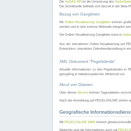
Die
HyDAS-API
ist die Umsetzung des
HydroDate
Die Schnittstelle befindet sich derzeit in der Bet
Bezug von Ganglinien
Mit
Online-Visualisierung Ganglinien
können grafis
werden und in eine externe Webseite integriert wer
Die Online-Visualisierung Ganglinien kann in
stati
Aus der interaktiven Online-Visualisierung auf
Entwicklern, interaktive Zeitreihendarstellung in 
XML-Dokument "Pegelstände"
Aktuelle Informationen zu den Pegelständen i
ganzjährig in mitteleuropäischer Winterzeit vor.
Abruf von Dateien
Über diesen
Service
können Tagesdateien verschi
Nach der Anmeldung auf PEGELONLINE stehen wei
Geografische Informationsdiens
Mit
PEGELONLINE WMS
können gewässerkundlic
Weiterhin sind die Informationen auch mit
PEGELO