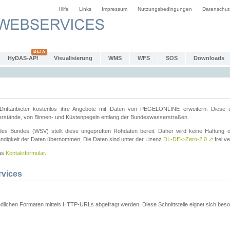
Hilfe
Links
Impressum
Nutzungsbedingungen
Datenschut
HyDAS-API
Visualisierung
WMS
WFS
SOS
Downloads
ttanbieter kostenlos ihre Angebote mit Daten von PEGELONLINE erweitern. Diese u
erstände, von Binnen- und Küstenpegeln entlang der Bundeswasserstraßen.
es Bundes (WSV) stellt diese ungeprüften Rohdaten bereit. Daher wird keine Haftung oder
ständigkeit der Daten übernommen. Die Daten sind unter der Lizenz
DL-DE->Zero-2.0
↗
frei ve
das
Kontaktformular
.
rvices
dlichen Formaten mittels HTTP-URLs abgefragt werden. Diese Schnittstelle eignet sich besond