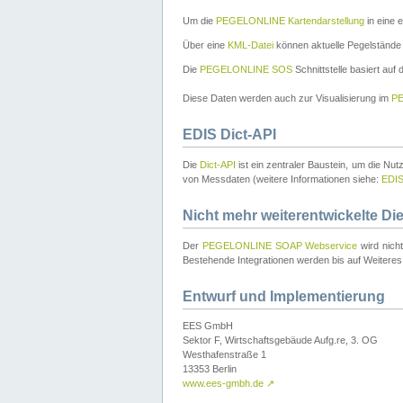
Um die
PEGELONLINE Kartendarstellung
in eine 
Über eine
KML-Datei
können aktuelle Pegelstände
Die
PEGELONLINE SOS
Schnittstelle basiert auf
Diese Daten werden auch zur Visualisierung im
PE
EDIS Dict-API
Die
Dict-API
ist ein zentraler Baustein, um die Nu
von Messdaten (weitere Informationen siehe:
EDI
Nicht mehr weiterentwickelte Di
Der
PEGELONLINE SOAP Webservice
wird nich
Bestehende Integrationen werden bis auf Weiteres 
Entwurf und Implementierung
EES GmbH
Sektor F, Wirtschaftsgebäude Aufg.re, 3. OG
Westhafenstraße 1
13353 Berlin
www.ees-gmbh.de
↗