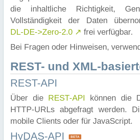
die inhaltliche Richtigkeit, Gen
Vollständigkeit der Daten über
DL-DE->Zero-2.0
↗
frei verfügbar.
Bei Fragen oder Hinweisen, verwend
REST- und XML-basiert
REST-API
Über die
REST-API
können die Da
HTTP-URLs abgefragt werden. Dies
mobile Clients oder für JavaScript.
HyDAS-API
BETA