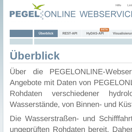
Hilfe
Lin
Überblick
REST-API
HyDAS-API
Visualisieru
Überblick
Über die PEGELONLINE-Webservic
Angebote mit Daten von PEGELONLI
Rohdaten verschiedener hydro
Wasserstände, von Binnen- und Küs
Die Wasserstraßen- und Schifffahr
ungeprüften Rohdaten bereit. Daher