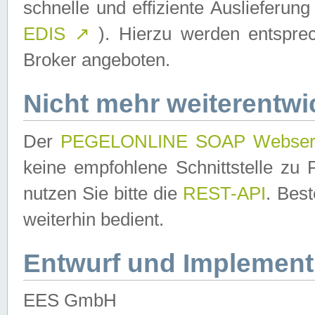
schnelle und effiziente Auslieferun
EDIS
↗
). Hierzu werden entspr
Broker angeboten.
Nicht mehr weiterentwi
Der
PEGELONLINE SOAP Webser
keine empfohlene Schnittstelle z
nutzen Sie bitte die
REST-API
. Bes
weiterhin bedient.
Entwurf und Implement
EES GmbH