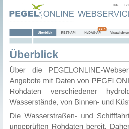
Hilfe
Lin
Überblick
REST-API
HyDAS-API
Visualisieru
Überblick
Über die PEGELONLINE-Webservic
Angebote mit Daten von PEGELONLI
Rohdaten verschiedener hydro
Wasserstände, von Binnen- und Küs
Die Wasserstraßen- und Schifffahr
ungeprüften Rohdaten bereit. Daher