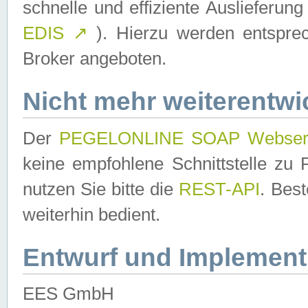
schnelle und effiziente Auslieferun
EDIS
↗
). Hierzu werden entspr
Broker angeboten.
Nicht mehr weiterentwi
Der
PEGELONLINE SOAP Webser
keine empfohlene Schnittstelle z
nutzen Sie bitte die
REST-API
. Bes
weiterhin bedient.
Entwurf und Implement
EES GmbH