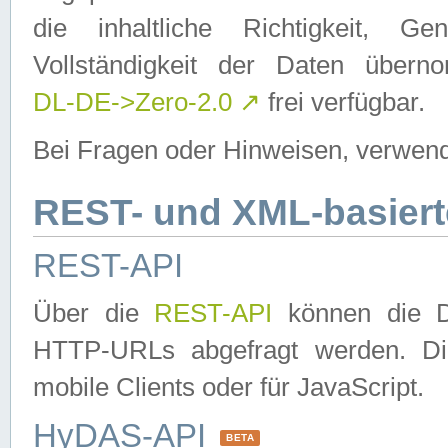
die inhaltliche Richtigkeit, Gen
Vollständigkeit der Daten über
DL-DE->Zero-2.0
↗
frei verfügbar.
Bei Fragen oder Hinweisen, verwend
REST- und XML-basiert
REST-API
Über die
REST-API
können die Da
HTTP-URLs abgefragt werden. Dies
mobile Clients oder für JavaScript.
HyDAS-API
BETA