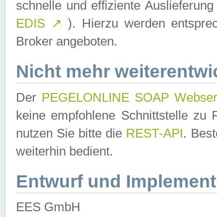
schnelle und effiziente Auslieferun
EDIS
↗
). Hierzu werden entspr
Broker angeboten.
Nicht mehr weiterentwi
Der
PEGELONLINE SOAP Webser
keine empfohlene Schnittstelle z
nutzen Sie bitte die
REST-API
. Bes
weiterhin bedient.
Entwurf und Implement
EES GmbH