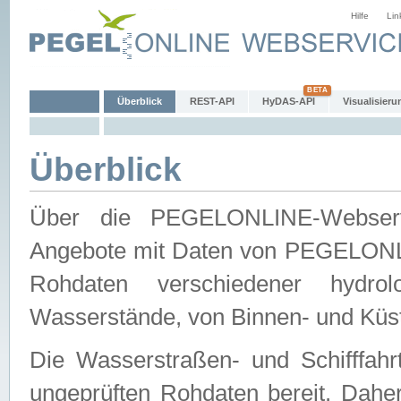
Hilfe
Lin
Überblick
REST-API
HyDAS-API
Visualisieru
Überblick
Über die PEGELONLINE-Webservic
Angebote mit Daten von PEGELONLI
Rohdaten verschiedener hydro
Wasserstände, von Binnen- und Küs
Die Wasserstraßen- und Schifffahr
ungeprüften Rohdaten bereit. Daher