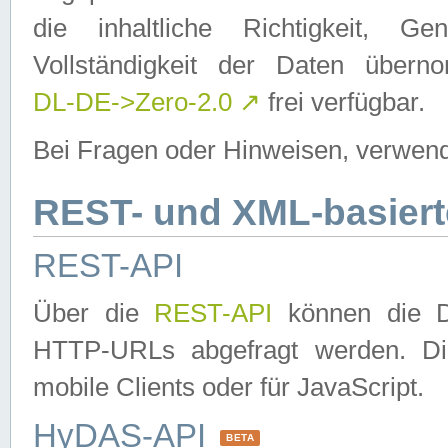
die inhaltliche Richtigkeit, Gen
Vollständigkeit der Daten über
DL-DE->Zero-2.0
↗
frei verfügbar.
Bei Fragen oder Hinweisen, verwend
REST- und XML-basiert
REST-API
Über die
REST-API
können die Da
HTTP-URLs abgefragt werden. Dies
mobile Clients oder für JavaScript.
HyDAS-API
BETA