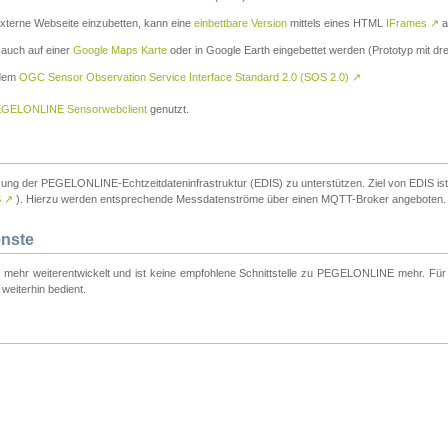
externe Webseite einzubetten, kann eine
einbettbare Version
mittels eines HTML
IFrames
↗
a
 auch auf einer
Google Maps Karte
oder in Google Earth eingebettet werden (Prototyp mit dre
 dem
OGC Sensor Observation Service Interface Standard 2.0 (SOS 2.0)
↗
GELONLINE Sensorwebclient
genutzt.
tzung der PEGELONLINE-Echtzeitdateninfrastruktur (EDIS) zu unterstützen. Ziel von EDIS ist e
S
↗
). Hierzu werden entsprechende Messdatenströme über einen MQTT-Broker angeboten.
enste
t mehr weiterentwickelt und ist keine empfohlene Schnittstelle zu PEGELONLINE mehr. Für n
weiterhin bedient.