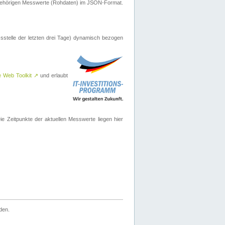
ugehörigen Messwerte (Rohdaten) im JSON-Format.
sstelle der letzten drei Tage) dynamisch bezogen
e Web Toolkit
↗
und erlaubt
 Zeitpunkte der aktuellen Messwerte liegen hier
den.