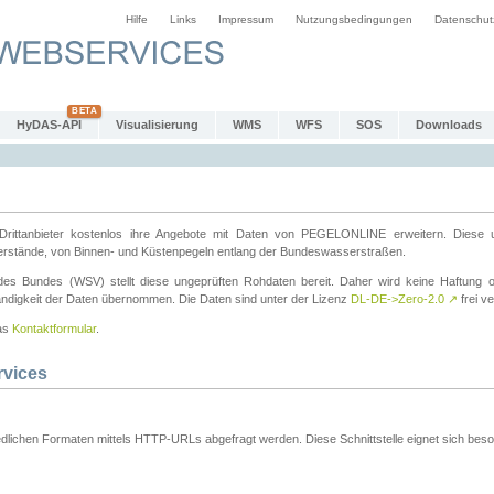
Hilfe
Links
Impressum
Nutzungsbedingungen
Datenschut
HyDAS-API
Visualisierung
WMS
WFS
SOS
Downloads
ttanbieter kostenlos ihre Angebote mit Daten von PEGELONLINE erweitern. Diese u
erstände, von Binnen- und Küstenpegeln entlang der Bundeswasserstraßen.
es Bundes (WSV) stellt diese ungeprüften Rohdaten bereit. Daher wird keine Haftung oder
ständigkeit der Daten übernommen. Die Daten sind unter der Lizenz
DL-DE->Zero-2.0
↗
frei ve
das
Kontaktformular
.
rvices
dlichen Formaten mittels HTTP-URLs abgefragt werden. Diese Schnittstelle eignet sich besond