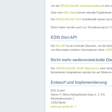
Um die
PEGELONLINE Kartendarstellung
in eine 
Über eine
KML-Datei
können aktuelle Pegelstände
Die
PEGELONLINE SOS
Schnittstelle basiert auf
Diese Daten werden auch zur Visualisierung im
PE
EDIS Dict-API
Die
Dict-API
ist ein zentraler Baustein, um die Nu
von Messdaten (weitere Informationen siehe:
EDI
Nicht mehr weiterentwickelte Di
Der
PEGELONLINE SOAP Webservice
wird nich
Bestehende Integrationen werden bis auf Weiteres 
Entwurf und Implementierung
EES GmbH
Sektor F, Wirtschaftsgebäude Aufg.re, 3. OG
Westhafenstraße 1
13353 Berlin
www.ees-gmbh.de
↗