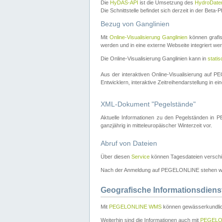
Die
HyDAS-API
ist die Umsetzung des
HydroDate
Die Schnittstelle befindet sich derzeit in der Bet
Bezug von Ganglinien
Mit
Online-Visualisierung Ganglinien
können grafis
werden und in eine externe Webseite integriert wer
Die Online-Visualisierung Ganglinien kann in
stati
Aus der interaktiven Online-Visualisierung auf
Entwicklern, interaktive Zeitreihendarstellung in 
XML-Dokument "Pegelstände"
Aktuelle Informationen zu den Pegelständen i
ganzjährig in mitteleuropäischer Winterzeit vor.
Abruf von Dateien
Über diesen
Service
können Tagesdateien verschi
Nach der Anmeldung auf PEGELONLINE stehen wei
Geografische Informationsdiens
Mit
PEGELONLINE WMS
können gewässerkundlic
Weiterhin sind die Informationen auch mit
PEGELO