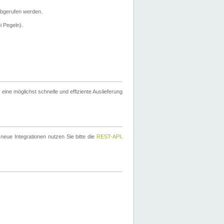
bgerufen werden.
i Pegeln).
ine möglichst schnelle und effiziente Auslieferung
eue Integrationen nutzen Sie bitte die
REST-API
.