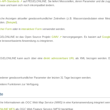
n-API-Standards
↗
auf PEGELONLINE. Sie liefert Messstellen, deren Parameter und die z
a-Phase und kann sich noch inkompatibel ändern.
che Anzeigen aktueller gewässerkundlicher Zeitreihen (z.B. Wasserstandsdaten einer Mes
den. (
Beispiel
).
scher Form
oder in
interaktiver Form
verwendet werden.
 PEGELONLINE ist das Open Source Projekt
GIMV
↗
hervorgegangen. Es basiert auf
Googl
eine browserbasierte Anwendung zu integrieren.
n PEGELONLINE kann auch über eine
direkt adressierbare URL
als XML bezogen werden. Die
edener gewässerkundlicher Parameter der letzten 31 Tage bezogen werden.
tere Funktionen zur Verfügung.
te
he Informationen als
OGC Web Map Service (WMS)
in eine Kartenanwendung integriert wer
NLINE WFS
als
OGC Web Feature Service (WFS)
beziehbar.