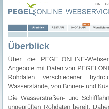
Hilfe
Lin
Überblick
REST-API
HyDAS-API
Visualisieru
Überblick
Über die PEGELONLINE-Webservic
Angebote mit Daten von PEGELONLI
Rohdaten verschiedener hydro
Wasserstände, von Binnen- und Küs
Die Wasserstraßen- und Schifffahr
ungeprüften Rohdaten bereit. Daher