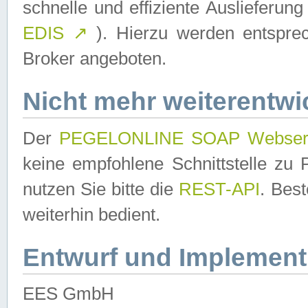
schnelle und effiziente Auslieferun
EDIS
↗
). Hierzu werden entspr
Broker angeboten.
Nicht mehr weiterentwi
Der
PEGELONLINE SOAP Webser
keine empfohlene Schnittstelle z
nutzen Sie bitte die
REST-API
. Bes
weiterhin bedient.
Entwurf und Implement
EES GmbH