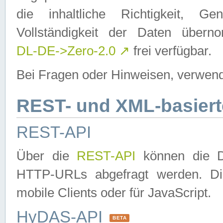
die inhaltliche Richtigkeit, Gen
Vollständigkeit der Daten über
DL-DE->Zero-2.0
↗
frei verfügbar.
Bei Fragen oder Hinweisen, verwend
REST- und XML-basiert
REST-API
Über die
REST-API
können die Da
HTTP-URLs abgefragt werden. Dies
mobile Clients oder für JavaScript.
HyDAS-API
BETA