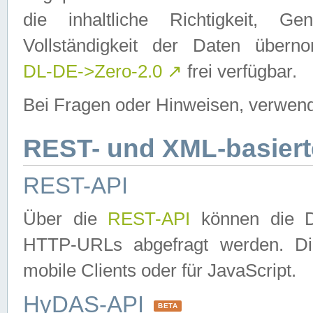
die inhaltliche Richtigkeit, Gen
Vollständigkeit der Daten über
DL-DE->Zero-2.0
↗
frei verfügbar.
Bei Fragen oder Hinweisen, verwend
REST- und XML-basiert
REST-API
Über die
REST-API
können die Da
HTTP-URLs abgefragt werden. Dies
mobile Clients oder für JavaScript.
HyDAS-API
BETA