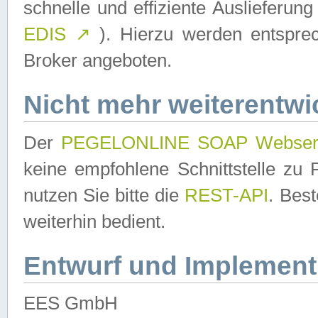
schnelle und effiziente Auslieferun
EDIS
↗
). Hierzu werden entspr
Broker angeboten.
Nicht mehr weiterentwi
Der
PEGELONLINE SOAP Webser
keine empfohlene Schnittstelle z
nutzen Sie bitte die
REST-API
. Bes
weiterhin bedient.
Entwurf und Implement
EES GmbH