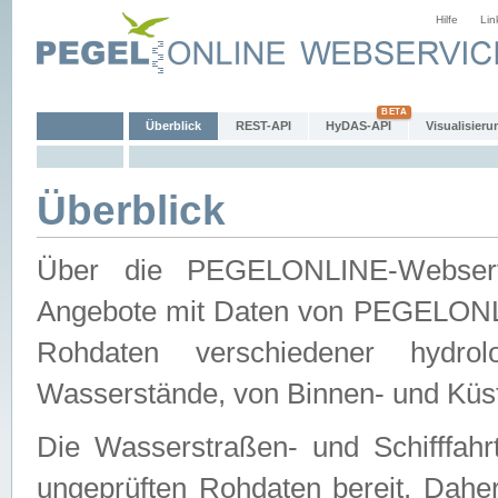
Hilfe
Lin
Überblick
REST-API
HyDAS-API
Visualisieru
Überblick
Über die PEGELONLINE-Webservic
Angebote mit Daten von PEGELONLI
Rohdaten verschiedener hydro
Wasserstände, von Binnen- und Küs
Die Wasserstraßen- und Schifffahr
ungeprüften Rohdaten bereit. Daher