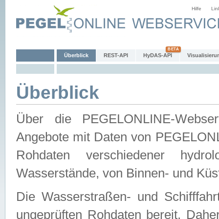
Hilfe
Lin
Überblick
REST-API
HyDAS-API
Visualisieru
Überblick
Über die PEGELONLINE-Webservic
Angebote mit Daten von PEGELONLI
Rohdaten verschiedener hydro
Wasserstände, von Binnen- und Küs
Die Wasserstraßen- und Schifffahr
ungeprüften Rohdaten bereit. Daher