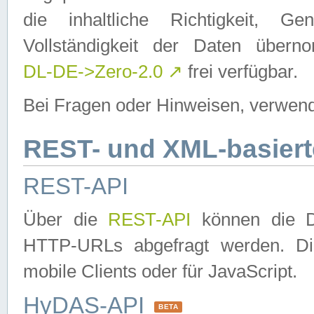
die inhaltliche Richtigkeit, Gen
Vollständigkeit der Daten über
DL-DE->Zero-2.0
↗
frei verfügbar.
Bei Fragen oder Hinweisen, verwend
REST- und XML-basiert
REST-API
Über die
REST-API
können die Da
HTTP-URLs abgefragt werden. Dies
mobile Clients oder für JavaScript.
HyDAS-API
BETA