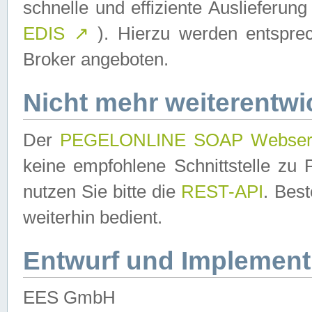
schnelle und effiziente Auslieferun
EDIS
↗
). Hierzu werden entspr
Broker angeboten.
Nicht mehr weiterentwi
Der
PEGELONLINE SOAP Webser
keine empfohlene Schnittstelle z
nutzen Sie bitte die
REST-API
. Bes
weiterhin bedient.
Entwurf und Implement
EES GmbH