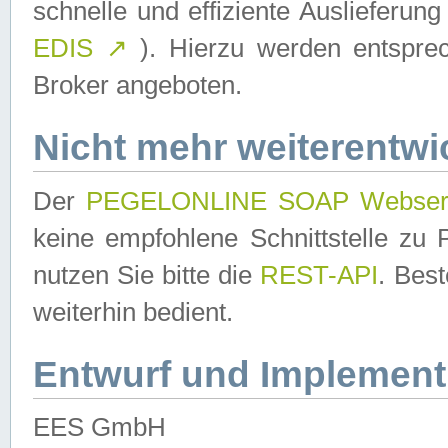
schnelle und effiziente Auslieferun
EDIS
↗
). Hierzu werden entspr
Broker angeboten.
Nicht mehr weiterentwi
Der
PEGELONLINE SOAP Webser
keine empfohlene Schnittstelle z
nutzen Sie bitte die
REST-API
. Bes
weiterhin bedient.
Entwurf und Implement
EES GmbH