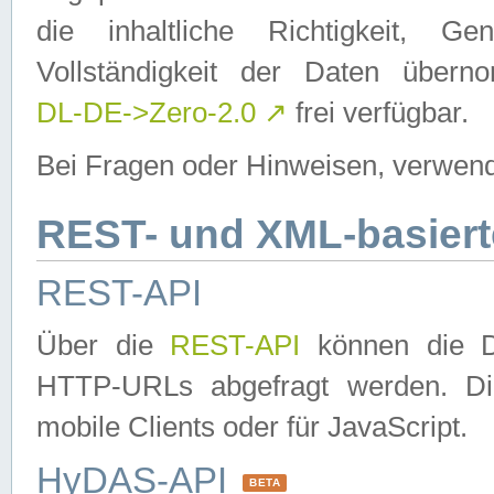
die inhaltliche Richtigkeit, Gen
Vollständigkeit der Daten über
DL-DE->Zero-2.0
↗
frei verfügbar.
Bei Fragen oder Hinweisen, verwend
REST- und XML-basiert
REST-API
Über die
REST-API
können die Da
HTTP-URLs abgefragt werden. Dies
mobile Clients oder für JavaScript.
HyDAS-API
BETA