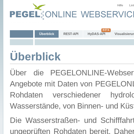
Hilfe
Lin
Überblick
REST-API
HyDAS-API
Visualisieru
Überblick
Über die PEGELONLINE-Webservic
Angebote mit Daten von PEGELONLI
Rohdaten verschiedener hydro
Wasserstände, von Binnen- und Küs
Die Wasserstraßen- und Schifffahr
ungeprüften Rohdaten bereit. Daher