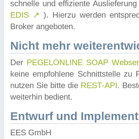
schnelle und effiziente Auslieferun
EDIS
↗
). Hierzu werden entspr
Broker angeboten.
Nicht mehr weiterentwi
Der
PEGELONLINE SOAP Webser
keine empfohlene Schnittstelle z
nutzen Sie bitte die
REST-API
. Bes
weiterhin bedient.
Entwurf und Implement
EES GmbH