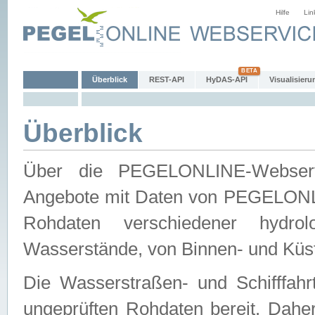
Hilfe
Lin
Überblick
REST-API
HyDAS-API
Visualisieru
Überblick
Über die PEGELONLINE-Webservic
Angebote mit Daten von PEGELONLI
Rohdaten verschiedener hydro
Wasserstände, von Binnen- und Küs
Die Wasserstraßen- und Schifffahr
ungeprüften Rohdaten bereit. Daher