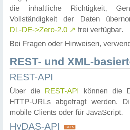
die inhaltliche Richtigkeit, Gen
Vollständigkeit der Daten über
DL-DE->Zero-2.0
↗
frei verfügbar.
Bei Fragen oder Hinweisen, verwend
REST- und XML-basiert
REST-API
Über die
REST-API
können die Da
HTTP-URLs abgefragt werden. Dies
mobile Clients oder für JavaScript.
HyDAS-API
BETA