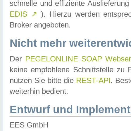
schnelle und effiziente Auslieferun
EDIS
↗
). Hierzu werden entspr
Broker angeboten.
Nicht mehr weiterentwi
Der
PEGELONLINE SOAP Webser
keine empfohlene Schnittstelle z
nutzen Sie bitte die
REST-API
. Bes
weiterhin bedient.
Entwurf und Implement
EES GmbH