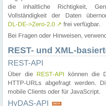
die inhaltliche Richtigkeit, Gen
Vollständigkeit der Daten über
DL-DE->Zero-2.0
↗
frei verfügbar.
Bei Fragen oder Hinweisen, verwend
REST- und XML-basiert
REST-API
Über die
REST-API
können die Da
HTTP-URLs abgefragt werden. Dies
mobile Clients oder für JavaScript.
HyDAS-API
BETA