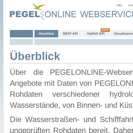
Hilfe
Lin
Überblick
REST-API
HyDAS-API
Visualisieru
Überblick
Über die PEGELONLINE-Webservic
Angebote mit Daten von PEGELONLI
Rohdaten verschiedener hydro
Wasserstände, von Binnen- und Küs
Die Wasserstraßen- und Schifffahr
ungeprüften Rohdaten bereit. Daher