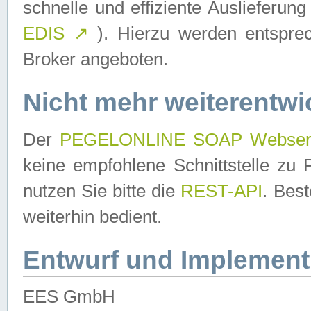
schnelle und effiziente Auslieferun
EDIS
↗
). Hierzu werden entspr
Broker angeboten.
Nicht mehr weiterentwi
Der
PEGELONLINE SOAP Webser
keine empfohlene Schnittstelle z
nutzen Sie bitte die
REST-API
. Bes
weiterhin bedient.
Entwurf und Implement
EES GmbH