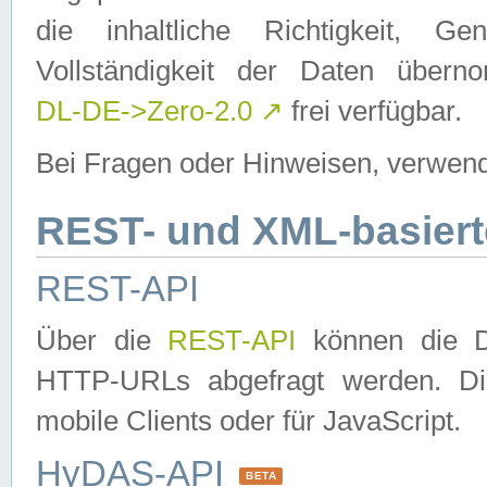
die inhaltliche Richtigkeit, Gen
Vollständigkeit der Daten über
DL-DE->Zero-2.0
↗
frei verfügbar.
Bei Fragen oder Hinweisen, verwend
REST- und XML-basiert
REST-API
Über die
REST-API
können die Da
HTTP-URLs abgefragt werden. Dies
mobile Clients oder für JavaScript.
HyDAS-API
BETA