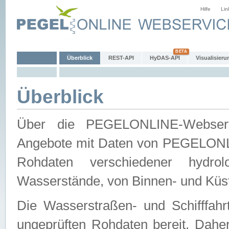
Hilfe
Lin
Überblick
REST-API
HyDAS-API
Visualisieru
Überblick
Über die PEGELONLINE-Webservic
Angebote mit Daten von PEGELONLI
Rohdaten verschiedener hydro
Wasserstände, von Binnen- und Küs
Die Wasserstraßen- und Schifffahr
ungeprüften Rohdaten bereit. Daher