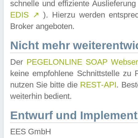
schnelle und effiziente Auslieferun
EDIS
↗
). Hierzu werden entspr
Broker angeboten.
Nicht mehr weiterentwi
Der
PEGELONLINE SOAP Webser
keine empfohlene Schnittstelle z
nutzen Sie bitte die
REST-API
. Bes
weiterhin bedient.
Entwurf und Implement
EES GmbH