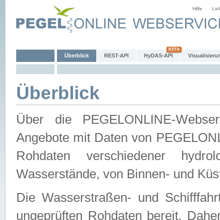
Hilfe
Lin
Überblick
REST-API
HyDAS-API
Visualisieru
Überblick
Über die PEGELONLINE-Webservic
Angebote mit Daten von PEGELONLI
Rohdaten verschiedener hydro
Wasserstände, von Binnen- und Küs
Die Wasserstraßen- und Schifffahr
ungeprüften Rohdaten bereit. Daher