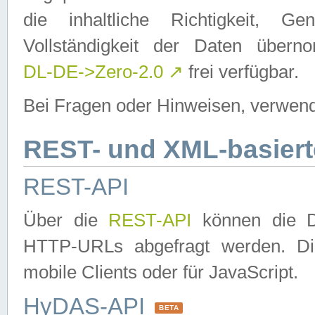
die inhaltliche Richtigkeit, Gen
Vollständigkeit der Daten über
DL-DE->Zero-2.0
↗
frei verfügbar.
Bei Fragen oder Hinweisen, verwend
REST- und XML-basiert
REST-API
Über die
REST-API
können die Da
HTTP-URLs abgefragt werden. Dies
mobile Clients oder für JavaScript.
HyDAS-API
BETA