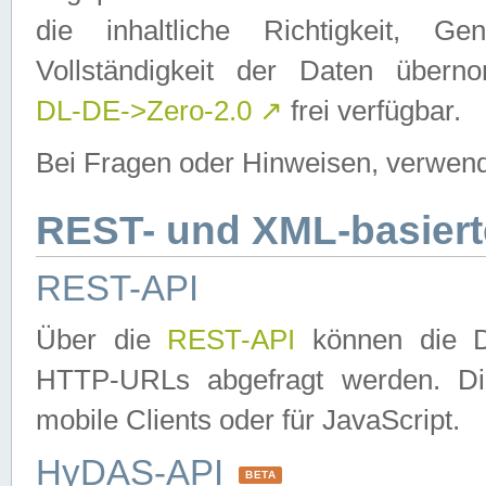
die inhaltliche Richtigkeit, Gen
Vollständigkeit der Daten über
DL-DE->Zero-2.0
↗
frei verfügbar.
Bei Fragen oder Hinweisen, verwend
REST- und XML-basiert
REST-API
Über die
REST-API
können die Da
HTTP-URLs abgefragt werden. Dies
mobile Clients oder für JavaScript.
HyDAS-API
BETA