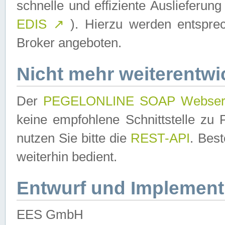
schnelle und effiziente Auslieferun
EDIS
↗
). Hierzu werden entspr
Broker angeboten.
Nicht mehr weiterentwi
Der
PEGELONLINE SOAP Webser
keine empfohlene Schnittstelle z
nutzen Sie bitte die
REST-API
. Bes
weiterhin bedient.
Entwurf und Implement
EES GmbH