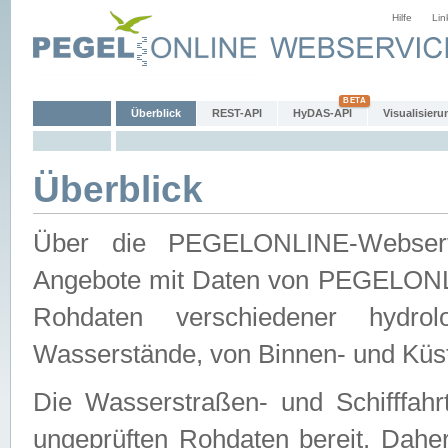
Hilfe
Lin
Überblick
REST-API
HyDAS-API
Visualisieru
Überblick
Über die PEGELONLINE-Webservic
Angebote mit Daten von PEGELONLI
Rohdaten verschiedener hydro
Wasserstände, von Binnen- und Küs
Die Wasserstraßen- und Schifffahr
ungeprüften Rohdaten bereit. Daher