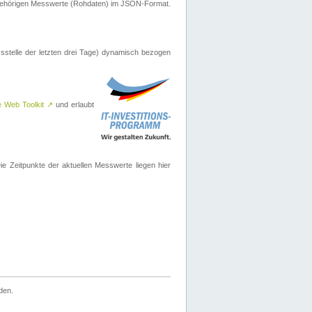
ugehörigen Messwerte (Rohdaten) im JSON-Format.
sstelle der letzten drei Tage) dynamisch bezogen
e Web Toolkit
↗
und erlaubt
 Zeitpunkte der aktuellen Messwerte liegen hier
den.