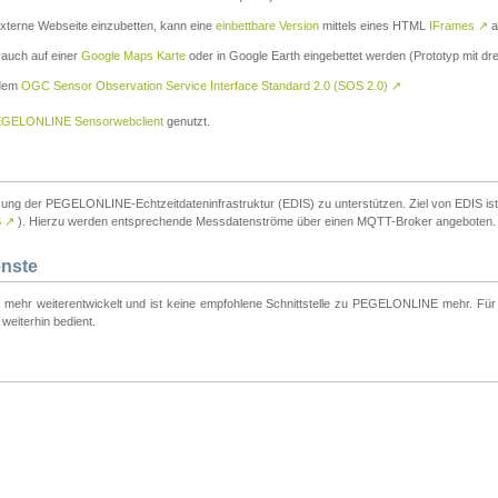
externe Webseite einzubetten, kann eine
einbettbare Version
mittels eines HTML
IFrames
↗
a
 auch auf einer
Google Maps Karte
oder in Google Earth eingebettet werden (Prototyp mit dre
 dem
OGC Sensor Observation Service Interface Standard 2.0 (SOS 2.0)
↗
GELONLINE Sensorwebclient
genutzt.
tzung der PEGELONLINE-Echtzeitdateninfrastruktur (EDIS) zu unterstützen. Ziel von EDIS ist e
S
↗
). Hierzu werden entsprechende Messdatenströme über einen MQTT-Broker angeboten.
enste
t mehr weiterentwickelt und ist keine empfohlene Schnittstelle zu PEGELONLINE mehr. Für n
weiterhin bedient.