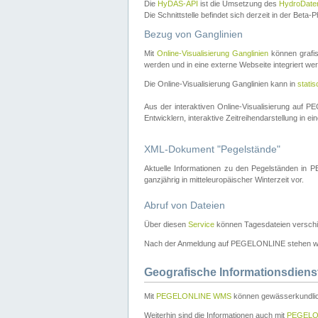
Die
HyDAS-API
ist die Umsetzung des
HydroDate
Die Schnittstelle befindet sich derzeit in der Bet
Bezug von Ganglinien
Mit
Online-Visualisierung Ganglinien
können grafis
werden und in eine externe Webseite integriert wer
Die Online-Visualisierung Ganglinien kann in
stati
Aus der interaktiven Online-Visualisierung auf
Entwicklern, interaktive Zeitreihendarstellung in 
XML-Dokument "Pegelstände"
Aktuelle Informationen zu den Pegelständen i
ganzjährig in mitteleuropäischer Winterzeit vor.
Abruf von Dateien
Über diesen
Service
können Tagesdateien verschi
Nach der Anmeldung auf PEGELONLINE stehen wei
Geografische Informationsdiens
Mit
PEGELONLINE WMS
können gewässerkundlic
Weiterhin sind die Informationen auch mit
PEGELO