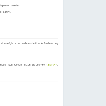
bgerufen werden.
i Pegeln).
ine möglichst schnelle und effiziente Auslieferung
eue Integrationen nutzen Sie bitte die
REST-API
.