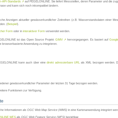
n-API-Standards
↗
auf PEGELONLINE. Sie liefert Messstellen, deren Parameter und die z
a-Phase und kann sich noch inkompatibel ändern.
che Anzeigen aktueller gewässerkundlicher Zeitreihen (z.B. Wasserstandsdaten einer Mes
den. (
Beispiel
).
scher Form
oder in
interaktiver Form
verwendet werden.
 PEGELONLINE ist das Open Source Projekt
GIMV
↗
hervorgegangen. Es basiert auf
Googl
eine browserbasierte Anwendung zu integrieren.
n PEGELONLINE kann auch über eine
direkt adressierbare URL
als XML bezogen werden. Die
edener gewässerkundlicher Parameter der letzten 31 Tage bezogen werden.
tere Funktionen zur Verfügung.
te
he Informationen als
OGC Web Map Service (WMS)
in eine Kartenanwendung integriert wer
NLINE WFS
als
OGC Web Feature Service (WFS)
beziehbar.