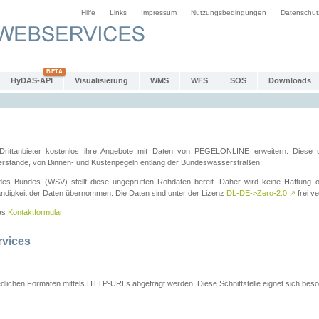
Hilfe
Links
Impressum
Nutzungsbedingungen
Datenschut
HyDAS-API
Visualisierung
WMS
WFS
SOS
Downloads
ttanbieter kostenlos ihre Angebote mit Daten von PEGELONLINE erweitern. Diese u
erstände, von Binnen- und Küstenpegeln entlang der Bundeswasserstraßen.
es Bundes (WSV) stellt diese ungeprüften Rohdaten bereit. Daher wird keine Haftung oder
ständigkeit der Daten übernommen. Die Daten sind unter der Lizenz
DL-DE->Zero-2.0
↗
frei ve
das
Kontaktformular
.
rvices
dlichen Formaten mittels HTTP-URLs abgefragt werden. Diese Schnittstelle eignet sich besond