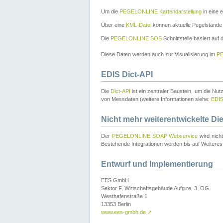
Um die
PEGELONLINE Kartendarstellung
in eine 
Über eine
KML-Datei
können aktuelle Pegelstände
Die
PEGELONLINE SOS
Schnittstelle basiert auf
Diese Daten werden auch zur Visualisierung im
PE
EDIS Dict-API
Die
Dict-API
ist ein zentraler Baustein, um die Nu
von Messdaten (weitere Informationen siehe:
EDI
Nicht mehr weiterentwickelte Di
Der
PEGELONLINE SOAP Webservice
wird nich
Bestehende Integrationen werden bis auf Weiteres 
Entwurf und Implementierung
EES GmbH
Sektor F, Wirtschaftsgebäude Aufg.re, 3. OG
Westhafenstraße 1
13353 Berlin
www.ees-gmbh.de
↗