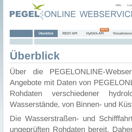
Hilfe
Lin
Überblick
REST-API
HyDAS-API
Visualisieru
Überblick
Über die PEGELONLINE-Webservic
Angebote mit Daten von PEGELONLI
Rohdaten verschiedener hydro
Wasserstände, von Binnen- und Küs
Die Wasserstraßen- und Schifffahr
ungeprüften Rohdaten bereit. Daher