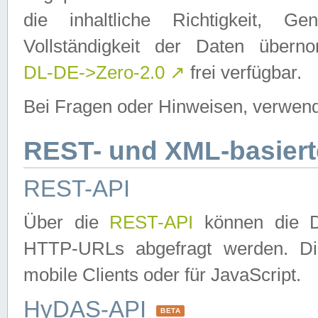
die inhaltliche Richtigkeit, Gen
Vollständigkeit der Daten über
DL-DE->Zero-2.0
↗
frei verfügbar.
Bei Fragen oder Hinweisen, verwend
REST- und XML-basiert
REST-API
Über die
REST-API
können die Da
HTTP-URLs abgefragt werden. Dies
mobile Clients oder für JavaScript.
HyDAS-API
BETA