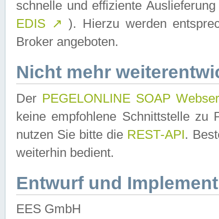
schnelle und effiziente Auslieferun
EDIS
↗
). Hierzu werden entspr
Broker angeboten.
Nicht mehr weiterentwi
Der
PEGELONLINE SOAP Webser
keine empfohlene Schnittstelle z
nutzen Sie bitte die
REST-API
. Bes
weiterhin bedient.
Entwurf und Implement
EES GmbH