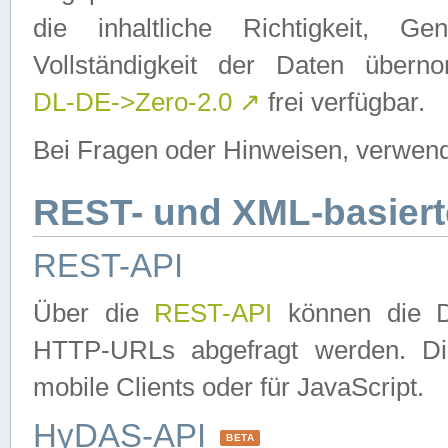
die inhaltliche Richtigkeit, Gen
Vollständigkeit der Daten über
DL-DE->Zero-2.0
↗
frei verfügbar.
Bei Fragen oder Hinweisen, verwend
REST- und XML-basiert
REST-API
Über die
REST-API
können die Da
HTTP-URLs abgefragt werden. Dies
mobile Clients oder für JavaScript.
HyDAS-API
BETA