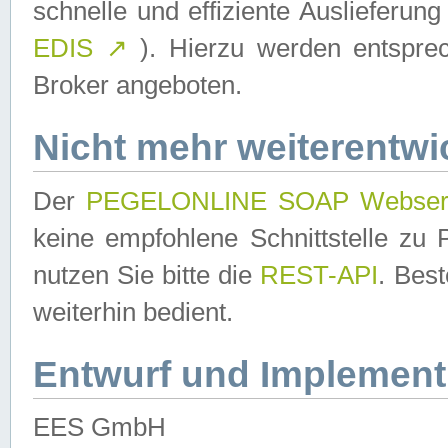
schnelle und effiziente Auslieferun
EDIS
↗
). Hierzu werden entspr
Broker angeboten.
Nicht mehr weiterentwi
Der
PEGELONLINE SOAP Webser
keine empfohlene Schnittstelle z
nutzen Sie bitte die
REST-API
. Bes
weiterhin bedient.
Entwurf und Implement
EES GmbH