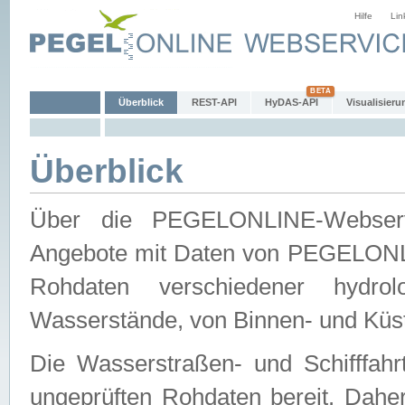
Hilfe
Lin
Überblick
REST-API
HyDAS-API
Visualisieru
Überblick
Über die PEGELONLINE-Webservic
Angebote mit Daten von PEGELONLI
Rohdaten verschiedener hydro
Wasserstände, von Binnen- und Küs
Die Wasserstraßen- und Schifffahr
ungeprüften Rohdaten bereit. Daher