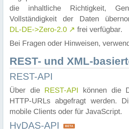
die inhaltliche Richtigkeit, Gen
Vollständigkeit der Daten über
DL-DE->Zero-2.0
↗
frei verfügbar.
Bei Fragen oder Hinweisen, verwend
REST- und XML-basiert
REST-API
Über die
REST-API
können die Da
HTTP-URLs abgefragt werden. Dies
mobile Clients oder für JavaScript.
HyDAS-API
BETA