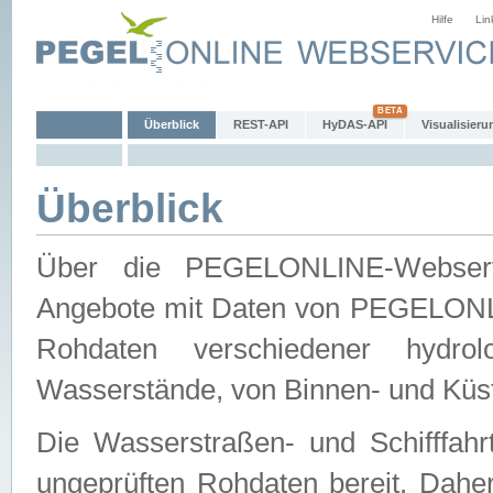
Hilfe
Lin
Überblick
REST-API
HyDAS-API
Visualisieru
Überblick
Über die PEGELONLINE-Webservic
Angebote mit Daten von PEGELONLI
Rohdaten verschiedener hydro
Wasserstände, von Binnen- und Küs
Die Wasserstraßen- und Schifffahr
ungeprüften Rohdaten bereit. Daher