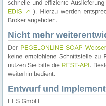
schnelle und effiziente Auslieferun
EDIS
↗
). Hierzu werden entspr
Broker angeboten.
Nicht mehr weiterentwi
Der
PEGELONLINE SOAP Webser
keine empfohlene Schnittstelle z
nutzen Sie bitte die
REST-API
. Bes
weiterhin bedient.
Entwurf und Implement
EES GmbH