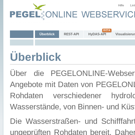
Hilfe
Lin
Überblick
REST-API
HyDAS-API
Visualisieru
Überblick
Über die PEGELONLINE-Webservic
Angebote mit Daten von PEGELONLI
Rohdaten verschiedener hydro
Wasserstände, von Binnen- und Küs
Die Wasserstraßen- und Schifffahr
ungeprüften Rohdaten bereit. Daher