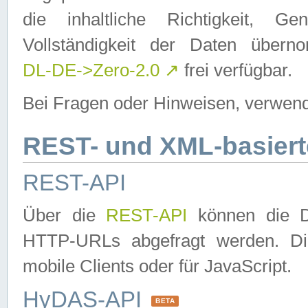
die inhaltliche Richtigkeit, Gen
Vollständigkeit der Daten über
DL-DE->Zero-2.0
↗
frei verfügbar.
Bei Fragen oder Hinweisen, verwend
REST- und XML-basiert
REST-API
Über die
REST-API
können die Da
HTTP-URLs abgefragt werden. Dies
mobile Clients oder für JavaScript.
HyDAS-API
BETA