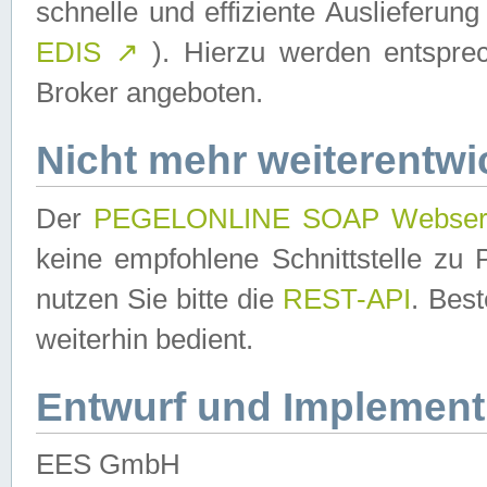
schnelle und effiziente Auslieferun
EDIS
↗
). Hierzu werden entspr
Broker angeboten.
Nicht mehr weiterentwi
Der
PEGELONLINE SOAP Webser
keine empfohlene Schnittstelle z
nutzen Sie bitte die
REST-API
. Bes
weiterhin bedient.
Entwurf und Implement
EES GmbH