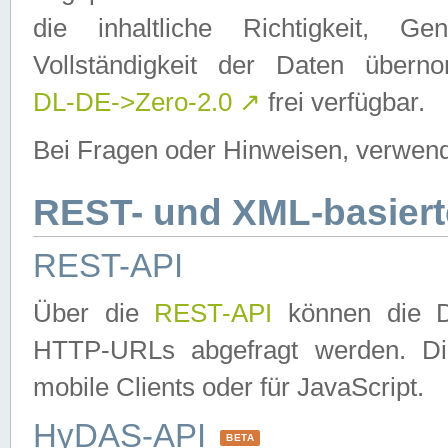
die inhaltliche Richtigkeit, Gen
Vollständigkeit der Daten über
DL-DE->Zero-2.0
↗
frei verfügbar.
Bei Fragen oder Hinweisen, verwend
REST- und XML-basiert
REST-API
Über die
REST-API
können die Da
HTTP-URLs abgefragt werden. Dies
mobile Clients oder für JavaScript.
HyDAS-API
BETA