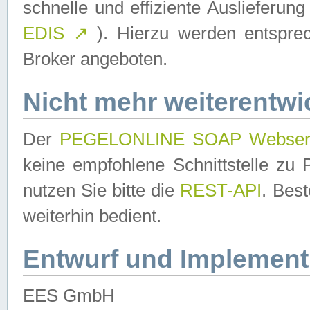
schnelle und effiziente Auslieferun
EDIS
↗
). Hierzu werden entspr
Broker angeboten.
Nicht mehr weiterentwi
Der
PEGELONLINE SOAP Webser
keine empfohlene Schnittstelle z
nutzen Sie bitte die
REST-API
. Bes
weiterhin bedient.
Entwurf und Implement
EES GmbH