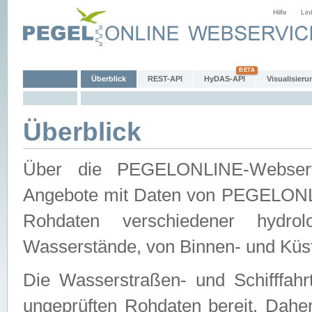
Hilfe
Lin
Überblick
REST-API
HyDAS-API
Visualisieru
Überblick
Über die PEGELONLINE-Webservic
Angebote mit Daten von PEGELONLI
Rohdaten verschiedener hydro
Wasserstände, von Binnen- und Küs
Die Wasserstraßen- und Schifffahr
ungeprüften Rohdaten bereit. Daher