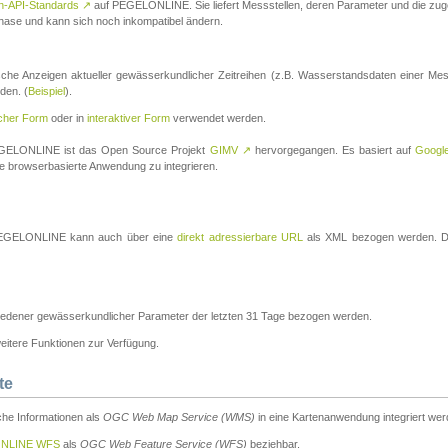
n-API-Standards
↗
auf PEGELONLINE. Sie liefert Messstellen, deren Parameter und die z
a-Phase und kann sich noch inkompatibel ändern.
che Anzeigen aktueller gewässerkundlicher Zeitreihen (z.B. Wasserstandsdaten einer Mes
den. (
Beispiel
).
scher Form
oder in
interaktiver Form
verwendet werden.
 PEGELONLINE ist das Open Source Projekt
GIMV
↗
hervorgegangen. Es basiert auf
Googl
eine browserbasierte Anwendung zu integrieren.
n PEGELONLINE kann auch über eine
direkt adressierbare URL
als XML bezogen werden. Die
edener gewässerkundlicher Parameter der letzten 31 Tage bezogen werden.
tere Funktionen zur Verfügung.
te
he Informationen als
OGC Web Map Service (WMS)
in eine Kartenanwendung integriert wer
NLINE WFS
als
OGC Web Feature Service (WFS)
beziehbar.