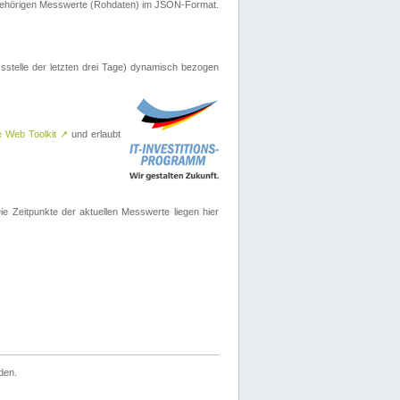
ugehörigen Messwerte (Rohdaten) im JSON-Format.
sstelle der letzten drei Tage) dynamisch bezogen
e Web Toolkit
↗
und erlaubt
 Zeitpunkte der aktuellen Messwerte liegen hier
den.