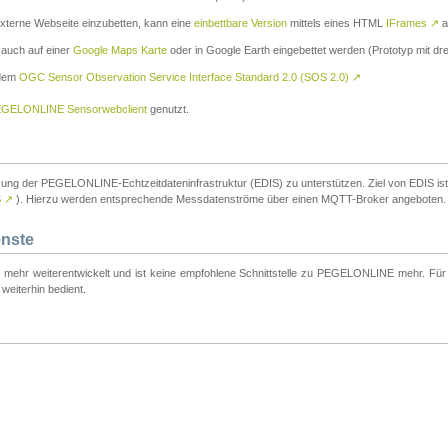
externe Webseite einzubetten, kann eine
einbettbare Version
mittels eines HTML
IFrames
↗
a
 auch auf einer
Google Maps Karte
oder in Google Earth eingebettet werden (Prototyp mit dre
 dem
OGC Sensor Observation Service Interface Standard 2.0 (SOS 2.0)
↗
GELONLINE Sensorwebclient
genutzt.
tzung der PEGELONLINE-Echtzeitdateninfrastruktur (EDIS) zu unterstützen. Ziel von EDIS ist e
S
↗
). Hierzu werden entsprechende Messdatenströme über einen MQTT-Broker angeboten.
enste
t mehr weiterentwickelt und ist keine empfohlene Schnittstelle zu PEGELONLINE mehr. Für n
weiterhin bedient.