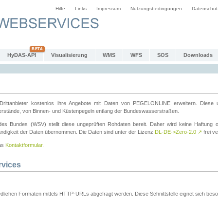
Hilfe
Links
Impressum
Nutzungsbedingungen
Datenschut
HyDAS-API
Visualisierung
WMS
WFS
SOS
Downloads
ttanbieter kostenlos ihre Angebote mit Daten von PEGELONLINE erweitern. Diese u
erstände, von Binnen- und Küstenpegeln entlang der Bundeswasserstraßen.
es Bundes (WSV) stellt diese ungeprüften Rohdaten bereit. Daher wird keine Haftung oder
ständigkeit der Daten übernommen. Die Daten sind unter der Lizenz
DL-DE->Zero-2.0
↗
frei ve
das
Kontaktformular
.
rvices
dlichen Formaten mittels HTTP-URLs abgefragt werden. Diese Schnittstelle eignet sich besond