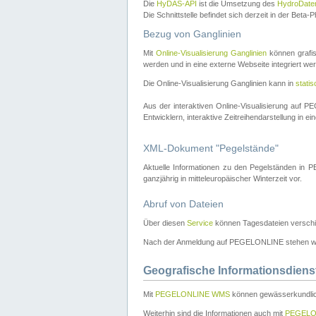
Die
HyDAS-API
ist die Umsetzung des
HydroDate
Die Schnittstelle befindet sich derzeit in der Bet
Bezug von Ganglinien
Mit
Online-Visualisierung Ganglinien
können grafis
werden und in eine externe Webseite integriert wer
Die Online-Visualisierung Ganglinien kann in
stati
Aus der interaktiven Online-Visualisierung auf
Entwicklern, interaktive Zeitreihendarstellung in 
XML-Dokument "Pegelstände"
Aktuelle Informationen zu den Pegelständen i
ganzjährig in mitteleuropäischer Winterzeit vor.
Abruf von Dateien
Über diesen
Service
können Tagesdateien verschi
Nach der Anmeldung auf PEGELONLINE stehen wei
Geografische Informationsdiens
Mit
PEGELONLINE WMS
können gewässerkundlic
Weiterhin sind die Informationen auch mit
PEGELO