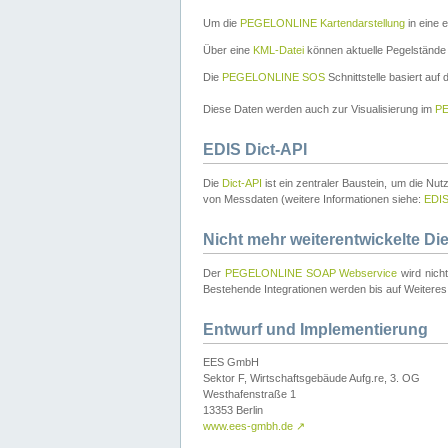
Um die
PEGELONLINE Kartendarstellung
in eine 
Über eine
KML-Datei
können aktuelle Pegelstände
Die
PEGELONLINE SOS
Schnittstelle basiert auf
Diese Daten werden auch zur Visualisierung im
PE
EDIS Dict-API
Die
Dict-API
ist ein zentraler Baustein, um die Nu
von Messdaten (weitere Informationen siehe:
EDI
Nicht mehr weiterentwickelte Di
Der
PEGELONLINE SOAP Webservice
wird nich
Bestehende Integrationen werden bis auf Weiteres 
Entwurf und Implementierung
EES GmbH
Sektor F, Wirtschaftsgebäude Aufg.re, 3. OG
Westhafenstraße 1
13353 Berlin
www.ees-gmbh.de
↗