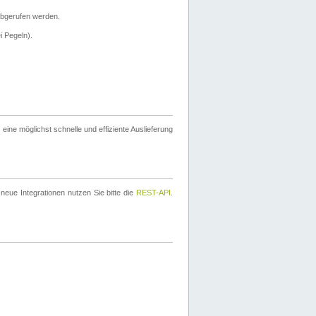
bgerufen werden.
i Pegeln).
ine möglichst schnelle und effiziente Auslieferung
eue Integrationen nutzen Sie bitte die
REST-API
.