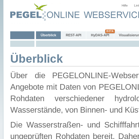
Hilfe
Lin
Überblick
REST-API
HyDAS-API
Visualisieru
Überblick
Über die PEGELONLINE-Webservic
Angebote mit Daten von PEGELONLI
Rohdaten verschiedener hydro
Wasserstände, von Binnen- und Küs
Die Wasserstraßen- und Schifffahr
ungeprüften Rohdaten bereit. Daher