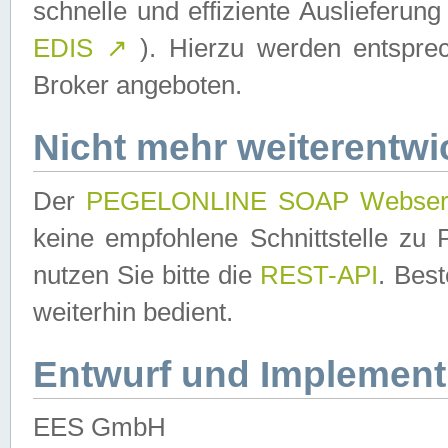
schnelle und effiziente Auslieferun
EDIS
↗
). Hierzu werden entspr
Broker angeboten.
Nicht mehr weiterentwi
Der
PEGELONLINE SOAP Webser
keine empfohlene Schnittstelle z
nutzen Sie bitte die
REST-API
. Bes
weiterhin bedient.
Entwurf und Implement
EES GmbH