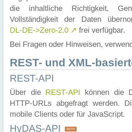
die inhaltliche Richtigkeit, Gen
Vollständigkeit der Daten über
DL-DE->Zero-2.0
↗
frei verfügbar.
Bei Fragen oder Hinweisen, verwend
REST- und XML-basiert
REST-API
Über die
REST-API
können die Da
HTTP-URLs abgefragt werden. Dies
mobile Clients oder für JavaScript.
HyDAS-API
BETA