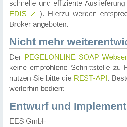
schnelle und effiziente Auslieferun
EDIS
↗
). Hierzu werden entspr
Broker angeboten.
Nicht mehr weiterentwi
Der
PEGELONLINE SOAP Webser
keine empfohlene Schnittstelle z
nutzen Sie bitte die
REST-API
. Bes
weiterhin bedient.
Entwurf und Implement
EES GmbH