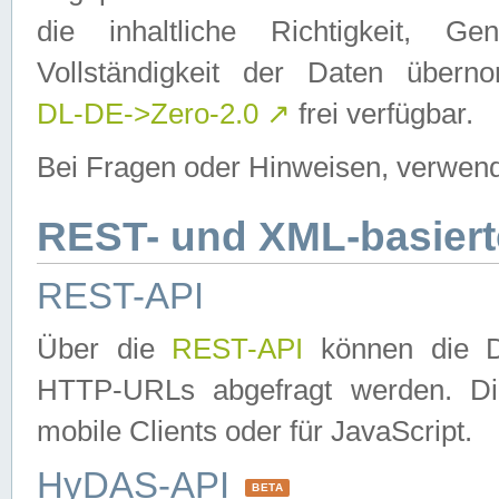
die inhaltliche Richtigkeit, Gen
Vollständigkeit der Daten über
DL-DE->Zero-2.0
↗
frei verfügbar.
Bei Fragen oder Hinweisen, verwend
REST- und XML-basiert
REST-API
Über die
REST-API
können die Da
HTTP-URLs abgefragt werden. Dies
mobile Clients oder für JavaScript.
HyDAS-API
BETA