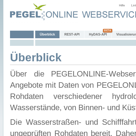
Hilfe
Lin
Überblick
REST-API
HyDAS-API
Visualisieru
Überblick
Über die PEGELONLINE-Webservic
Angebote mit Daten von PEGELONLI
Rohdaten verschiedener hydro
Wasserstände, von Binnen- und Küs
Die Wasserstraßen- und Schifffahr
ungeprüften Rohdaten bereit. Daher