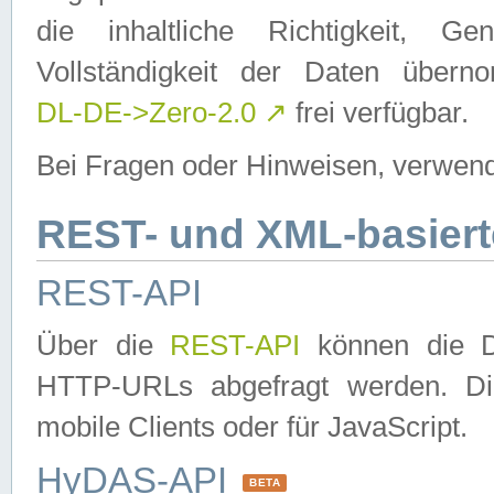
die inhaltliche Richtigkeit, Gen
Vollständigkeit der Daten über
DL-DE->Zero-2.0
↗
frei verfügbar.
Bei Fragen oder Hinweisen, verwend
REST- und XML-basiert
REST-API
Über die
REST-API
können die Da
HTTP-URLs abgefragt werden. Dies
mobile Clients oder für JavaScript.
HyDAS-API
BETA