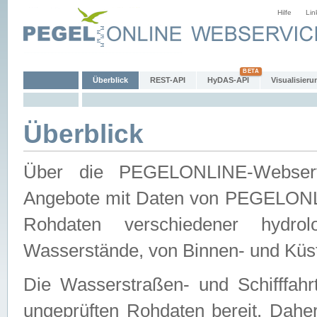
Hilfe
Lin
Überblick
REST-API
HyDAS-API
Visualisieru
Überblick
Über die PEGELONLINE-Webservic
Angebote mit Daten von PEGELONLI
Rohdaten verschiedener hydro
Wasserstände, von Binnen- und Küs
Die Wasserstraßen- und Schifffahr
ungeprüften Rohdaten bereit. Daher