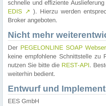
schnelle und effiziente Auslieferun
EDIS
↗
). Hierzu werden entspr
Broker angeboten.
Nicht mehr weiterentwi
Der
PEGELONLINE SOAP Webser
keine empfohlene Schnittstelle z
nutzen Sie bitte die
REST-API
. Bes
weiterhin bedient.
Entwurf und Implement
EES GmbH